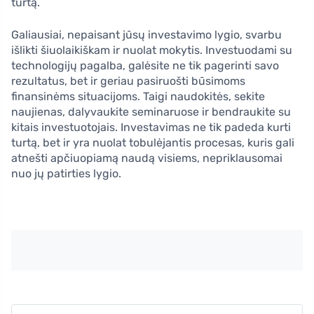
turtą.
Galiausiai, nepaisant jūsų investavimo lygio, svarbu
išlikti šiuolaikiškam ir nuolat mokytis. Investuodami su
technologijų pagalba, galėsite ne tik pagerinti savo
rezultatus, bet ir geriau pasiruošti būsimoms
finansinėms situacijoms. Taigi naudokitės, sekite
naujienas, dalyvaukite seminaruose ir bendraukite su
kitais investuotojais. Investavimas ne tik padeda kurti
turtą, bet ir yra nuolat tobulėjantis procesas, kuris gali
atnešti apčiuopiamą naudą visiems, nepriklausomai
nuo jų patirties lygio.