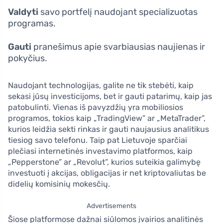
Valdyti
savo portfelį naudojant specializuotas
programas.
Gauti
pranešimus apie svarbiausias naujienas ir
pokyčius.
Naudojant technologijas, galite ne tik stebėti, kaip
sekasi jūsų investicijoms, bet ir gauti patarimų, kaip jas
patobulinti. Vienas iš pavyzdžių yra mobiliosios
programos, tokios kaip „TradingView” ar „MetaTrader”,
kurios leidžia sekti rinkas ir gauti naujausius analitikus
tiesiog savo telefonu. Taip pat Lietuvoje sparčiai
plečiasi internetinės investavimo platformos, kaip
„Pepperstone” ar „Revolut”, kurios suteikia galimybę
investuoti į akcijas, obligacijas ir net kriptovaliutas be
didelių komisinių mokesčių.
Advertisements
Šiose platformose dažnai siūlomos įvairios analitinės