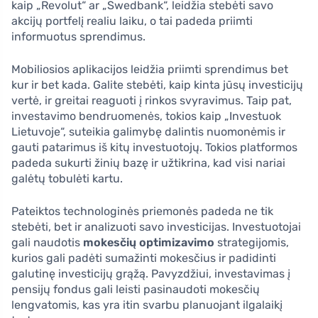
kaip „Revolut“ ar „Swedbank“, leidžia stebėti savo
akcijų portfelį realiu laiku, o tai padeda priimti
informuotus sprendimus.
Mobiliosios aplikacijos leidžia priimti sprendimus bet
kur ir bet kada. Galite stebėti, kaip kinta jūsų investicijų
vertė, ir greitai reaguoti į rinkos svyravimus. Taip pat,
investavimo bendruomenės, tokios kaip „Investuok
Lietuvoje“, suteikia galimybę dalintis nuomonėmis ir
gauti patarimus iš kitų investuotojų. Tokios platformos
padeda sukurti žinių bazę ir užtikrina, kad visi nariai
galėtų tobulėti kartu.
Pateiktos technologinės priemonės padeda ne tik
stebėti, bet ir analizuoti savo investicijas. Investuotojai
gali naudotis
mokesčių optimizavimo
strategijomis,
kurios gali padėti sumažinti mokesčius ir padidinti
galutinę investicijų grąžą. Pavyzdžiui, investavimas į
pensijų fondus gali leisti pasinaudoti mokesčių
lengvatomis, kas yra itin svarbu planuojant ilgalaikį