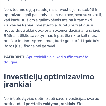
Nors technologijų naudojimas investicijoms stebėti ir
optimizuoti gali pasirodyti kaip naujovė, svarbu suvokti,
kad kartu su šiomis galimybėmis ateina ir tam tikri
rizikos veiksniai
. Investuotojai turėtų būti atidūs ir
nepasiduoti aklai kiekvienai rekomendacijai ar analizei.
Būtinai atlikite savo tyrimus ir pasitikrinkite šaltinius,
prieš priimdami sprendimus, kurie gali turėti ilgalaikės
įtakos jūsų finansinei gerovei.
PATIKRINTI:
Spustelėkite čia, kad sužinotumėte
daugiau
Investicijų optimizavimo
įrankiai
Norint efektyviau optimizuoti savo investicijas, svarbu
pasinaudoti
portfelio valdymo įrankiais
. Šios