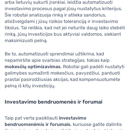
arba lietuvių sukurti įrankiai, leidžia automatizuoti
investavimo procesus pagal jūsų nustatytus kriterijus.
Šie robotai analizuoja rinką ir atlieka sandorius,
atsižvelgdami į jūsų rizikos toleranciją ir investavimo
tikslus. Tai reiškia, kad net jei neturite daug laiko stebėti
rinką, jūsų investicijos bus aktyviai valdomos, siekiant
maksimizuoti pelną.
Be to, automatizuoti sprendimai užtikrina, kad
nepamiršite apie svarbias strategijas, tokias kaip
mokesčių optimizavimas
. Robotai gali padėti nustatyti
galimybes sumažinti mokesčius, pavyzdžiui, parduoti
prastai pasirodžiusias akcijas, kad kompensuotumėte
pelną iš kitų investicijų.
Investavimo bendruomenės ir forumai
Taip pat verta pasikliauti
investavimo
bendruomenėmis ir forumais
, kuriuose galite dalintis