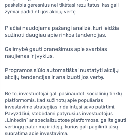
paskelbia geresnius nei tikėtasi rezultatus, kas gali
žymiai padidinti jos akcijų vertę.
Plačiai naudojama pažangi analizė, kuri leidžia
sužinoti daugiau apie rinkos tendencijas.
Galimybė gauti pranešimus apie svarbias
naujienas ir įvykius.
Programos siūlo automatiškai nustatyti akcijų
akcijų tendencijas ir analizuoti jos vertę.
Be to, investuotojai gali pasinaudoti socialinių tinklų
platformomis, kad sužinotų apie populiarias
investavimo strategijas ir dalintųsi savo patirtimi.
Pavyzdžiui, stebėdami patyrusius investuotojus
„LinkedIn“ ar specializuotose platformose, galite gauti
vertingų patarimų ir idėjų, kurios gali pagilinti jūsų
supratimą apie investavimą.