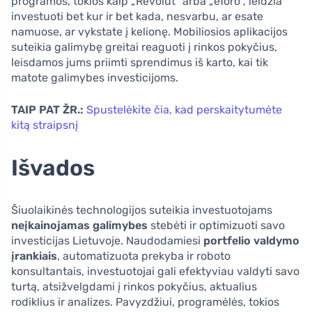
programos, tokios kaip „Revolut“ arba „eToro“, leidžia
investuoti bet kur ir bet kada, nesvarbu, ar esate
namuose, ar vykstate į kelionę. Mobiliosios aplikacijos
suteikia galimybę greitai reaguoti į rinkos pokyčius,
leisdamos jums priimti sprendimus iš karto, kai tik
matote galimybes investicijoms.
TAIP PAT ŽR.:
Spustelėkite čia, kad perskaitytumėte
kitą straipsnį
Išvados
Šiuolaikinės technologijos suteikia investuotojams
neįkainojamas galimybes
stebėti ir optimizuoti savo
investicijas Lietuvoje. Naudodamiesi
portfelio valdymo
įrankiais
, automatizuota prekyba ir roboto
konsultantais, investuotojai gali efektyviau valdyti savo
turtą, atsižvelgdami į rinkos pokyčius, aktualius
rodiklius ir analizes. Pavyzdžiui, programėlės, tokios