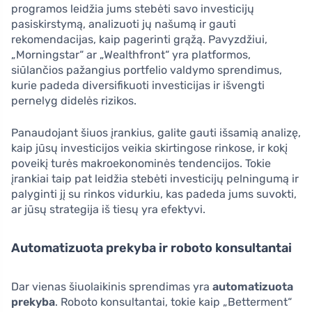
programos leidžia jums stebėti savo investicijų
pasiskirstymą, analizuoti jų našumą ir gauti
rekomendacijas, kaip pagerinti grąžą. Pavyzdžiui,
„Morningstar“ ar „Wealthfront“ yra platformos,
siūlančios pažangius portfelio valdymo sprendimus,
kurie padeda diversifikuoti investicijas ir išvengti
pernelyg didelės rizikos.
Panaudojant šiuos įrankius, galite gauti išsamią analizę,
kaip jūsų investicijos veikia skirtingose rinkose, ir kokį
poveikį turės makroekonominės tendencijos. Tokie
įrankiai taip pat leidžia stebėti investicijų pelningumą ir
palyginti jį su rinkos vidurkiu, kas padeda jums suvokti,
ar jūsų strategija iš tiesų yra efektyvi.
Automatizuota prekyba ir roboto konsultantai
Dar vienas šiuolaikinis sprendimas yra
automatizuota
prekyba
. Roboto konsultantai, tokie kaip „Betterment“