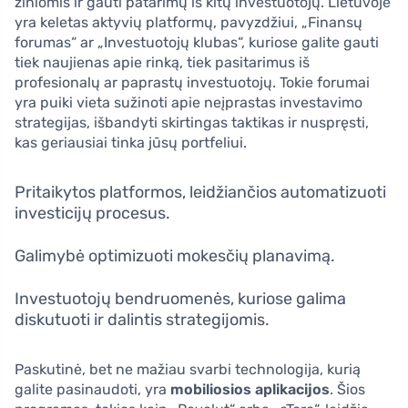
žiniomis ir gauti patarimų iš kitų investuotojų. Lietuvoje
yra keletas aktyvių platformų, pavyzdžiui, „Finansų
forumas“ ar „Investuotojų klubas“, kuriose galite gauti
tiek naujienas apie rinką, tiek pasitarimus iš
profesionalų ar paprastų investuotojų. Tokie forumai
yra puiki vieta sužinoti apie neįprastas investavimo
strategijas, išbandyti skirtingas taktikas ir nuspręsti,
kas geriausiai tinka jūsų portfeliui.
Pritaikytos platformos, leidžiančios automatizuoti
investicijų procesus.
Galimybė optimizuoti mokesčių planavimą.
Investuotojų bendruomenės, kuriose galima
diskutuoti ir dalintis strategijomis.
Paskutinė, bet ne mažiau svarbi technologija, kurią
galite pasinaudoti, yra
mobiliosios aplikacijos
. Šios