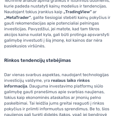
Techninė analizė apima grafikus ir istorinius duomenis,
kurie padeda nustatyti kainų modelius ir tendencijas.
Naudojant tokius įrankius kaip
„TradingView“
ar
„MetaTrader“
, galite tiesiogiai stebėti kainų pokyčius ir
gauti rekomendacijas apie potencialiai pelningas
investicijas. Pavyzdžiui, jei matote, kad tam tikros
akcijos kaina nuolat kyla, gali būti protinga apsvarstyti
galimybę investuoti į šią įmonę, kol kainos dar nėra
pasiekusios viršūnės.
Rinkos tendencijų stebėjimas
Dar vienas svarbus aspektas, naudojant technologijas
investicijų valdyme, yra
realaus laiko rinkos
informacija
. Dauguma investavimo platformų siūlo
galimybę gauti pranešimus apie svarbias naujienas,
tokius kaip ekonominės ataskaitos ar įmonių pelno
paskelbimai. Tai leidžia jums greitai reaguoti į rinkos
pokyčius ir priimti informuotus sprendimus. Be to, šios
naujienos gali turėti didelės įtakos, ypač jei bendrovė