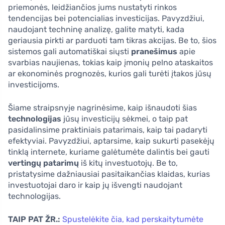
priemonės, leidžiančios jums nustatyti rinkos
tendencijas bei potencialias investicijas. Pavyzdžiui,
naudojant techninę analizę, galite matyti, kada
geriausia pirkti ar parduoti tam tikras akcijas. Be to, šios
sistemos gali automatiškai siųsti
pranešimus
apie
svarbias naujienas, tokias kaip įmonių pelno ataskaitos
ar ekonominės prognozės, kurios gali turėti įtakos jūsų
investicijoms.
Šiame straipsnyje nagrinėsime, kaip išnaudoti šias
technologijas
jūsų investicijų sėkmei, o taip pat
pasidalinsime praktiniais patarimais, kaip tai padaryti
efektyviai. Pavyzdžiui, aptarsime, kaip sukurti pasekėjų
tinklą internete, kuriame galėtumėte dalintis bei gauti
vertingų patarimų
iš kitų investuotojų. Be to,
pristatysime dažniausiai pasitaikančias klaidas, kurias
investuotojai daro ir kaip jų išvengti naudojant
technologijas.
TAIP PAT ŽR.:
Spustelėkite čia, kad perskaitytumėte