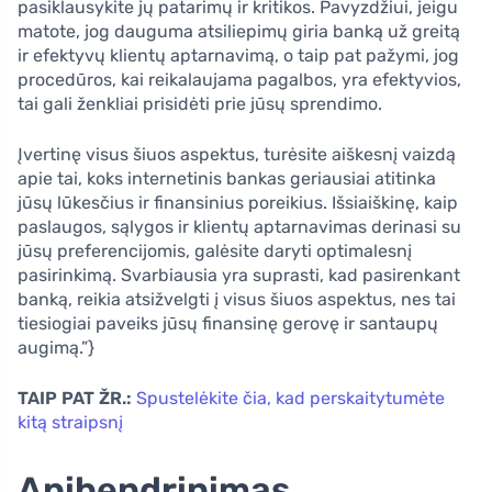
pasiklausykite jų patarimų ir kritikos. Pavyzdžiui, jeigu
matote, jog dauguma atsiliepimų giria banką už greitą
ir efektyvų klientų aptarnavimą, o taip pat pažymi, jog
procedūros, kai reikalaujama pagalbos, yra efektyvios,
tai gali ženkliai prisidėti prie jūsų sprendimo.
Įvertinę visus šiuos aspektus, turėsite aiškesnį vaizdą
apie tai, koks internetinis bankas geriausiai atitinka
jūsų lūkesčius ir finansinius poreikius. Išsiaiškinę, kaip
paslaugos, sąlygos ir klientų aptarnavimas derinasi su
jūsų preferencijomis, galėsite daryti optimalesnį
pasirinkimą. Svarbiausia yra suprasti, kad pasirenkant
banką, reikia atsižvelgti į visus šiuos aspektus, nes tai
tiesiogiai paveiks jūsų finansinę gerovę ir santaupų
augimą.”}
TAIP PAT ŽR.:
Spustelėkite čia, kad perskaitytumėte
kitą straipsnį
Apibendrinimas