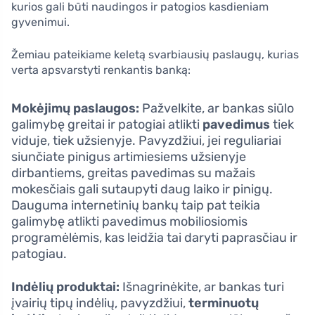
kurios gali būti naudingos ir patogios kasdieniam
gyvenimui.
Žemiau pateikiame keletą svarbiausių paslaugų, kurias
verta apsvarstyti renkantis banką:
Mokėjimų paslaugos:
Pažvelkite, ar bankas siūlo
galimybę greitai ir patogiai atlikti
pavedimus
tiek
viduje, tiek užsienyje. Pavyzdžiui, jei reguliariai
siunčiate pinigus artimiesiems užsienyje
dirbantiems, greitas pavedimas su mažais
mokesčiais gali sutaupyti daug laiko ir pinigų.
Dauguma internetinių bankų taip pat teikia
galimybę atlikti pavedimus mobiliosiomis
programėlėmis, kas leidžia tai daryti paprasčiau ir
patogiau.
Indėlių produktai:
Išnagrinėkite, ar bankas turi
įvairių tipų indėlių, pavyzdžiui,
terminuotų