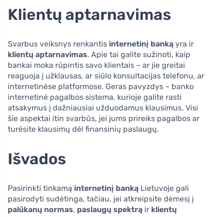
Klientų aptarnavimas
Svarbus veiksnys renkantis
internetinį banką
yra ir
klientų aptarnavimas
. Apie tai galite sužinoti, kaip
bankai moka rūpintis savo klientais – ar jie greitai
reaguoja į užklausas, ar siūlo konsultacijas telefonu, ar
internetinėse platformose. Geras pavyzdys – banko
internetinė pagalbos sistema, kurioje galite rasti
atsakymus į dažniausiai užduodamus klausimus. Visi
šie aspektai itin svarbūs, jei jums prireiks pagalbos ar
turėsite klausimų dėl finansinių paslaugų.
Išvados
Pasirinkti tinkamą
internetinį banką
Lietuvoje gali
pasirodyti sudėtinga, tačiau, jei atkreipsite dėmesį į
palūkanų normas
,
paslaugų spektrą
ir
klientų