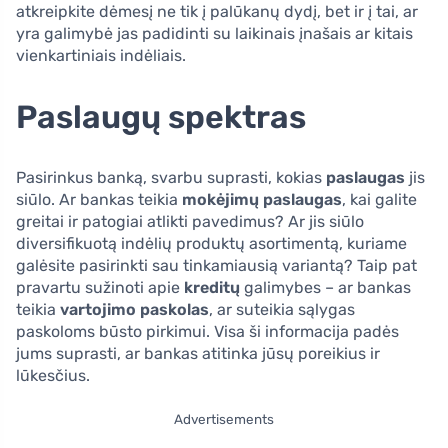
atkreipkite dėmesį ne tik į palūkanų dydį, bet ir į tai, ar
yra galimybė jas padidinti su laikinais įnašais ar kitais
vienkartiniais indėliais.
Paslaugų spektras
Pasirinkus banką, svarbu suprasti, kokias
paslaugas
jis
siūlo. Ar bankas teikia
mokėjimų paslaugas
, kai galite
greitai ir patogiai atlikti pavedimus? Ar jis siūlo
diversifikuotą indėlių produktų asortimentą, kuriame
galėsite pasirinkti sau tinkamiausią variantą? Taip pat
pravartu sužinoti apie
kreditų
galimybes – ar bankas
teikia
vartojimo paskolas
, ar suteikia sąlygas
paskoloms būsto pirkimui. Visa ši informacija padės
jums suprasti, ar bankas atitinka jūsų poreikius ir
lūkesčius.
Advertisements