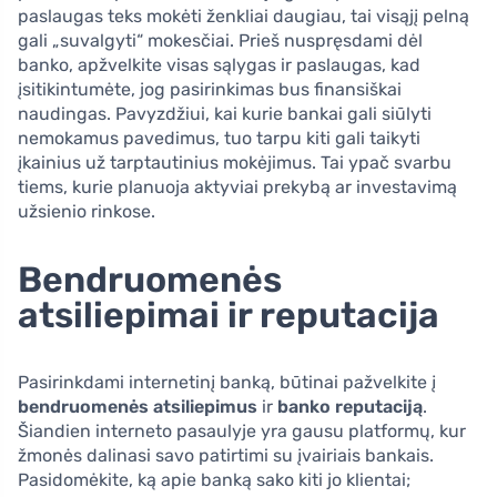
paslaugas teks mokėti ženkliai daugiau, tai visąjį pelną
gali „suvalgyti“ mokesčiai. Prieš nuspręsdami dėl
banko, apžvelkite visas sąlygas ir paslaugas, kad
įsitikintumėte, jog pasirinkimas bus finansiškai
naudingas. Pavyzdžiui, kai kurie bankai gali siūlyti
nemokamus pavedimus, tuo tarpu kiti gali taikyti
įkainius už tarptautinius mokėjimus. Tai ypač svarbu
tiems, kurie planuoja aktyviai prekybą ar investavimą
užsienio rinkose.
Bendruomenės
atsiliepimai ir reputacija
Pasirinkdami internetinį banką, būtinai pažvelkite į
bendruomenės atsiliepimus
ir
banko reputaciją
.
Šiandien interneto pasaulyje yra gausu platformų, kur
žmonės dalinasi savo patirtimi su įvairiais bankais.
Pasidomėkite, ką apie banką sako kiti jo klientai;