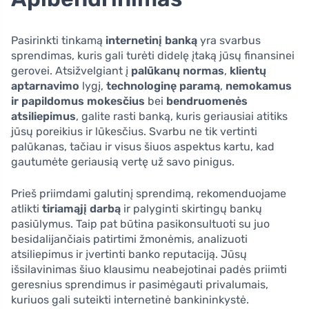
Pasirinkti tinkamą
internetinį banką
yra svarbus
sprendimas, kuris gali turėti didelę įtaką jūsų finansinei
gerovei. Atsižvelgiant į
palūkanų normas
,
klientų
aptarnavimo
lygį,
technologinę paramą
,
nemokamus
ir papildomus mokesčius
bei
bendruomenės
atsiliepimus
, galite rasti banką, kuris geriausiai atitiks
jūsų poreikius ir lūkesčius. Svarbu ne tik vertinti
palūkanas, tačiau ir visus šiuos aspektus kartu, kad
gautumėte geriausią vertę už savo pinigus.
Prieš priimdami galutinį sprendimą, rekomenduojame
atlikti
tiriamąjį darbą
ir palyginti skirtingų bankų
pasiūlymus. Taip pat būtina pasikonsultuoti su juo
besidalijančiais patirtimi žmonėmis, analizuoti
atsiliepimus ir įvertinti banko reputaciją. Jūsų
išsilavinimas šiuo klausimu neabejotinai padės priimti
geresnius sprendimus ir pasimėgauti privalumais,
kuriuos gali suteikti internetinė bankininkystė.