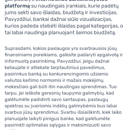
platformą
su naudingais įrankiais, kurie padėtų
jums sekti savo išlaidas, biudžetą ir investicijas.
Pavyzdžiui, bankai dažnai siūlo vizualizacijas,
kurios padeda stebėti išlaidas pagal kategorijas, o
tai labai naudinga planuojant šeimos biudžetą.
Suprasdami, kokios paslaugos yra svarbiausios jūsų
finansiniams poreikiams, galėsite padaryti apgalvotą ir
informuotą pasirinkimą. Pavyzdžiui, jeigu dažnai
keliaujate ir atliekate tarptautinius pavedimus,
pasirinkus banką su konkurencingomis užsienio
valiutos keitimo normomis ir mažais mokėjimų
mokesčiais gali būti itin naudingas sprendimas. Tuo
tarpu, jei ieškote geresnių taupymo galimybių, kad
galėtumėte padidinti savo santaupas, paslaugų
spektras su įvairiomis indėlių galimybėmis bus labai
svarbus jūsų sprendimui. Svarbu išsiaiškinti, kiek laiko
planuojate laikyti pinigus banke, kad galėtumėte
pasirinkti optimalias sąlygas ir maksimizuoti savo