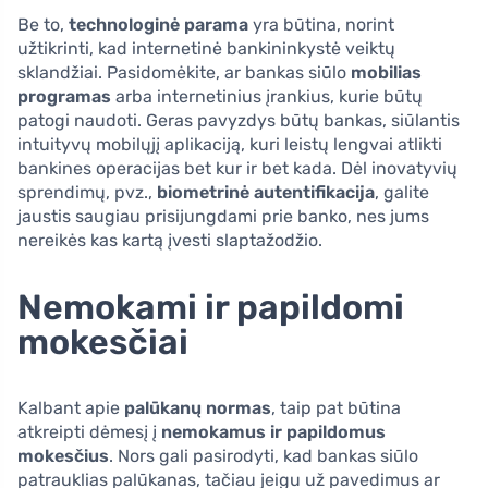
Be to,
technologinė parama
yra būtina, norint
užtikrinti, kad internetinė bankininkystė veiktų
sklandžiai. Pasidomėkite, ar bankas siūlo
mobilias
programas
arba internetinius įrankius, kurie būtų
patogi naudoti. Geras pavyzdys būtų bankas, siūlantis
intuityvų mobilųjį aplikaciją, kuri leistų lengvai atlikti
bankines operacijas bet kur ir bet kada. Dėl inovatyvių
sprendimų, pvz.,
biometrinė autentifikacija
, galite
jaustis saugiau prisijungdami prie banko, nes jums
nereikės kas kartą įvesti slaptažodžio.
Nemokami ir papildomi
mokesčiai
Kalbant apie
palūkanų normas
, taip pat būtina
atkreipti dėmesį į
nemokamus ir papildomus
mokesčius
. Nors gali pasirodyti, kad bankas siūlo
patrauklias palūkanas, tačiau jeigu už pavedimus ar