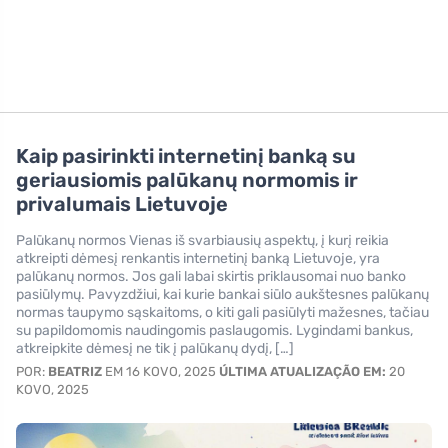
Kaip pasirinkti internetinį banką su
geriausiomis palūkanų normomis ir
privalumais Lietuvoje
Palūkanų normos Vienas iš svarbiausių aspektų, į kurį reikia
atkreipti dėmesį renkantis internetinį banką Lietuvoje, yra
palūkanų normos. Jos gali labai skirtis priklausomai nuo banko
pasiūlymų. Pavyzdžiui, kai kurie bankai siūlo aukštesnes palūkanų
normas taupymo sąskaitoms, o kiti gali pasiūlyti mažesnes, tačiau
su papildomomis naudingomis paslaugomis. Lygindami bankus,
atkreipkite dėmesį ne tik į palūkanų dydį, […]
POR:
BEATRIZ
EM 16 KOVO, 2025
ÚLTIMA ATUALIZAÇÃO EM:
20
KOVO, 2025