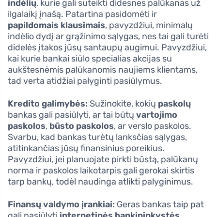
indėlių
, kurie gali suteikti didesnes palūkanas už
ilgalaikį įnašą. Patartina pasidomėti ir
papildomais klausimais
, pavyzdžiui, minimalų
indėlio dydį ar grąžinimo sąlygas, nes tai gali turėti
didelės įtakos jūsų santaupų augimui. Pavyzdžiui,
kai kurie bankai siūlo specialias akcijas su
aukštesnėmis palūkanomis naujiems klientams,
tad verta atidžiai palyginti pasiūlymus.
Kredito galimybės:
Sužinokite, kokių
paskolų
bankas gali pasiūlyti, ar tai būtų
vartojimo
paskolos
,
būsto paskolos
, ar verslo paskolos.
Svarbu, kad bankas turėtų lanksčias sąlygas,
atitinkančias jūsų finansinius poreikius.
Pavyzdžiui, jei planuojate pirkti būstą, palūkanų
norma ir paskolos laikotarpis gali gerokai skirtis
tarp bankų, todėl naudinga atlikti palyginimus.
Finansų valdymo įrankiai:
Geras bankas taip pat
gali pasiūlyti
internetinės bankininkystės