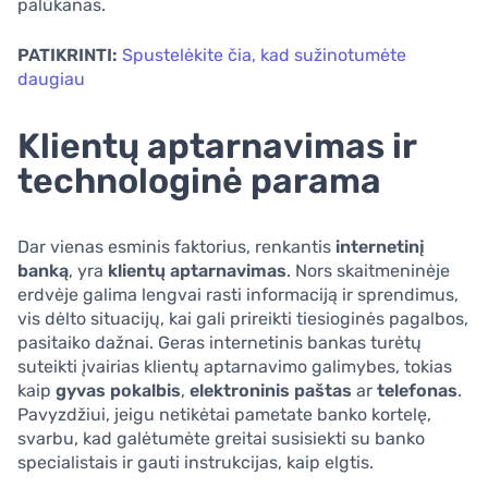
palūkanas.
PATIKRINTI:
Spustelėkite čia, kad sužinotumėte
daugiau
Klientų aptarnavimas ir
technologinė parama
Dar vienas esminis faktorius, renkantis
internetinį
banką
, yra
klientų aptarnavimas
. Nors skaitmeninėje
erdvėje galima lengvai rasti informaciją ir sprendimus,
vis dėlto situacijų, kai gali prireikti tiesioginės pagalbos,
pasitaiko dažnai. Geras internetinis bankas turėtų
suteikti įvairias klientų aptarnavimo galimybes, tokias
kaip
gyvas pokalbis
,
elektroninis paštas
ar
telefonas
.
Pavyzdžiui, jeigu netikėtai pametate banko kortelę,
svarbu, kad galėtumėte greitai susisiekti su banko
specialistais ir gauti instrukcijas, kaip elgtis.