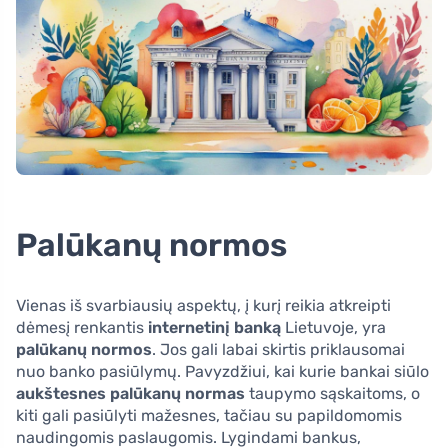
Palūkanų normos
Vienas iš svarbiausių aspektų, į kurį reikia atkreipti
dėmesį renkantis
internetinį banką
Lietuvoje, yra
palūkanų normos
. Jos gali labai skirtis priklausomai
nuo banko pasiūlymų. Pavyzdžiui, kai kurie bankai siūlo
aukštesnes palūkanų normas
taupymo sąskaitoms, o
kiti gali pasiūlyti mažesnes, tačiau su papildomomis
naudingomis paslaugomis. Lygindami bankus,