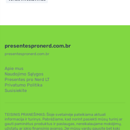
presentespronerd.com.br
presentespronerd.com.br
Apie mus
Naudojimo Sąlygos
Presentes pro Nerd LT
Privatumo Politika
Susisiekite
TEISINIS PRANEŠIMAS: Šioje svetainėje pateikiama aktuali
informacija ir turinys. Pabrėžiame, kad norint pasiekti mūsų turinį ar
gauti paminėtus produktus ir paslaugas, nereikalaujame mokėjimų,
užstatų ar jokio finansinio avanso. Jei mūsų vardu gausite bet kokį