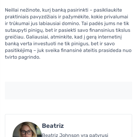
Neillai nežinote, kurį banką pasirinkti – pasikliaukite
praktiniais pavyzdžiais ir pažymėkite, kokie privalumai
ir trūkumai jus labiausiai domino. Tai padės jums ne tik
sutaupyti pinigų, bet ir pasiekti savo finansinius tikslus
greičiau. Galiausiai, atminkite, kad į gerą internetinį
banką verta investuoti ne tik pinigus, bet ir savo
pasitikėjimą – juk sveika finansinė ateitis prasideda nuo
tvirto pagrindo.
Beatriz
Beatriz Johnson yra patyrusi