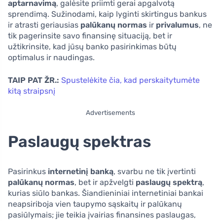
aptarnavimą
, galėsite priimti gerai apgalvotą
sprendimą. Sužinodami, kaip lyginti skirtingus bankus
ir atrasti geriausias
palūkanų normas
ir
privalumus
, ne
tik pagerinsite savo finansinę situaciją, bet ir
užtikrinsite, kad jūsų banko pasirinkimas būtų
optimalus ir naudingas.
TAIP PAT ŽR.:
Spustelėkite čia, kad perskaitytumėte
kitą straipsnį
Advertisements
Paslaugų spektras
Pasirinkus
internetinį banką
, svarbu ne tik įvertinti
palūkanų normas
, bet ir apžvelgti
paslaugų spektrą
,
kurias siūlo bankas. Šiandieniniai internetiniai bankai
neapsiriboja vien taupymo sąskaitų ir palūkanų
pasiūlymais; jie teikia įvairias finansines paslaugas,