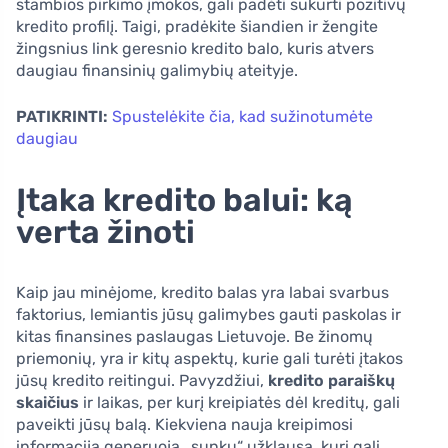
stambios pirkimo įmokos, gali padėti sukurti pozitivų
kredito profilį. Taigi, pradėkite šiandien ir žengite
žingsnius link geresnio kredito balo, kuris atvers
daugiau finansinių galimybių ateityje.
PATIKRINTI:
Spustelėkite čia, kad sužinotumėte
daugiau
Įtaka kredito balui: ką
verta žinoti
Kaip jau minėjome, kredito balas yra labai svarbus
faktorius, lemiantis jūsų galimybes gauti paskolas ir
kitas finansines paslaugas Lietuvoje. Be žinomų
priemonių, yra ir kitų aspektų, kurie gali turėti įtakos
jūsų kredito reitingui. Pavyzdžiui,
kredito paraiškų
skaičius
ir laikas, per kurį kreipiatės dėl kreditų, gali
paveikti jūsų balą. Kiekviena nauja kreipimosi
informacija generuoja „sunkų“ užklausą, kuri gali