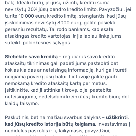
balą. Idealu būtų, jei jūsų užimtų kreditų suma
neviršytų 30% jūsų bendro kredito limito. Pavyzdžiui, jei
turite 10 000 eurų kredito limitą, stengiantis, kad jūsų
įsiskolinimas neviršytų 3000 eurų, galite pasiekti
geresnių rezultatų. Tai rodo bankams, kad esate
atsakingas kredito vartotojas, ir jie labiau linkę jums
suteikti palankesnes sąlygas.
Stebėkite savo kreditą
– reguliarus savo kredito
ataskaitų tikrinimas gali padėti jums pastebėti bet
kokias klaidas ar neteisingą informaciją, kuri gali turėti
neigiamą poveikį jūsų balui. Lietuvoje galite gauti
nemokamą kredito ataskaitą kartą per metus.
Įsitikinkite, kad ji atitinka tikrovę, o jei pastebite
neteisingumo, nedelsdami kreipkitės į kredito biurą dėl
klaidų taisymo.
Paskutinis, bet ne mažiau svarbus dalykas –
užtikrinti,
kad jūsų kredito istorija būtų teigiama
. Investavimas į
nedideles paskolas ir jų laikymasis, pavyzdžiui,