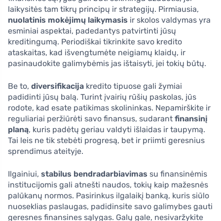
laikysitės tam tikrų principų ir strategijų. Pirmiausia,
nuolatinis mokėjimų laikymasis
ir skolos valdymas yra
esminiai aspektai, padedantys patvirtinti jūsų
kreditingumą. Periodiškai tikrinkite savo kredito
ataskaitas, kad išvengtumėte neigiamų klaidų, ir
pasinaudokite galimybėmis jas ištaisyti, jei tokių būtų.
Be to,
diversifikacija
kredito tipuose gali žymiai
padidinti jūsų balą. Turint įvairių rūšių paskolas, jūs
rodote, kad esate patikimas skolininkas. Nepamirškite ir
reguliariai peržiūrėti savo finansus, sudarant
finansinį
planą
, kuris padėtų geriau valdyti išlaidas ir taupymą.
Tai leis ne tik stebėti progresą, bet ir priimti geresnius
sprendimus ateityje.
Ilgainiui,
stabilus bendradarbiavimas
su finansinėmis
institucijomis gali atnešti naudos, tokių kaip mažesnės
palūkanų normos. Pasirinkus ilgalaikį banką, kuris siūlo
nuoseklias paslaugas, padidinsite savo galimybes gauti
geresnes finansines sąlygas. Galų gale, nesivaržykite