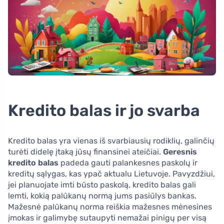
Kredito balas ir jo svarba
Kredito balas yra vienas iš svarbiausių rodiklių, galinčių
turėti didelę įtaką jūsų finansinei ateičiai.
Geresnis
kredito balas
padeda gauti palankesnes paskolų ir
kreditų sąlygas, kas ypač aktualu Lietuvoje. Pavyzdžiui,
jei planuojate imti būsto paskolą, kredito balas gali
lemti, kokią palūkanų normą jums pasiūlys bankas.
Mažesnė palūkanų norma reiškia mažesnes mėnesines
įmokas ir galimybę sutaupyti nemažai pinigų per visą