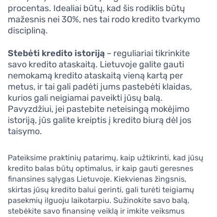
procentas. Idealiai būtų, kad šis rodiklis būtų
mažesnis nei 30%, nes tai rodo kredito tvarkymo
discipliną.
Stebėti kredito istoriją
– reguliariai tikrinkite
savo kredito ataskaitą. Lietuvoje galite gauti
nemokamą kredito ataskaitą vieną kartą per
metus, ir tai gali padėti jums pastebėti klaidas,
kurios gali neigiamai paveikti jūsų balą.
Pavyzdžiui, jei pastebite neteisingą mokėjimo
istoriją, jūs galite kreiptis į kredito biurą dėl jos
taisymo.
Pateiksime praktinių patarimų, kaip užtikrinti, kad jūsų
kredito balas būtų optimalus, ir kaip gauti geresnes
finansines sąlygas Lietuvoje. Kiekvienas žingsnis,
skirtas jūsų kredito balui gerinti, gali turėti teigiamų
pasekmių ilguoju laikotarpiu. Sužinokite savo balą,
stebėkite savo finansinę veiklą ir imkite veiksmus