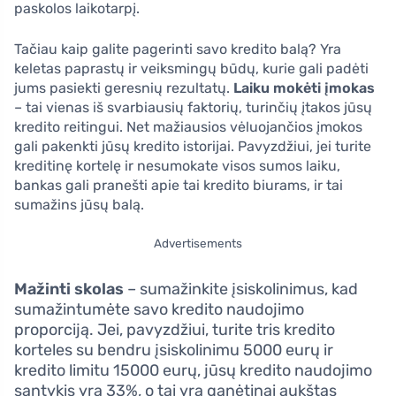
paskolos laikotarpį.
Tačiau kaip galite pagerinti savo kredito balą? Yra
keletas paprastų ir veiksmingų būdų, kurie gali padėti
jums pasiekti geresnių rezultatų.
Laiku mokėti įmokas
– tai vienas iš svarbiausių faktorių, turinčių įtakos jūsų
kredito reitingui. Net mažiausios vėluojančios įmokos
gali pakenkti jūsų kredito istorijai. Pavyzdžiui, jei turite
kreditinę kortelę ir nesumokate visos sumos laiku,
bankas gali pranešti apie tai kredito biurams, ir tai
sumažins jūsų balą.
Advertisements
Mažinti skolas
– sumažinkite įsiskolinimus, kad
sumažintumėte savo kredito naudojimo
proporciją. Jei, pavyzdžiui, turite tris kredito
korteles su bendru įsiskolinimu 5000 eurų ir
kredito limitu 15000 eurų, jūsų kredito naudojimo
santykis yra 33%, o tai yra ganėtinai aukštas