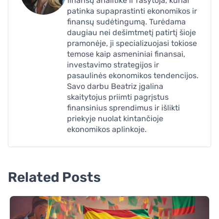
finansų analitikė ir rašytoja, kuriai
patinka supaprastinti ekonomikos ir
finansų sudėtingumą. Turėdama
daugiau nei dešimtmetį patirtį šioje
pramonėje, ji specializuojasi tokiose
temose kaip asmeniniai finansai,
investavimo strategijos ir
pasaulinės ekonomikos tendencijos.
Savo darbu Beatriz įgalina
skaitytojus priimti pagrįstus
finansinius sprendimus ir išlikti
priekyje nuolat kintančioje
ekonomikos aplinkoje.
Related Posts