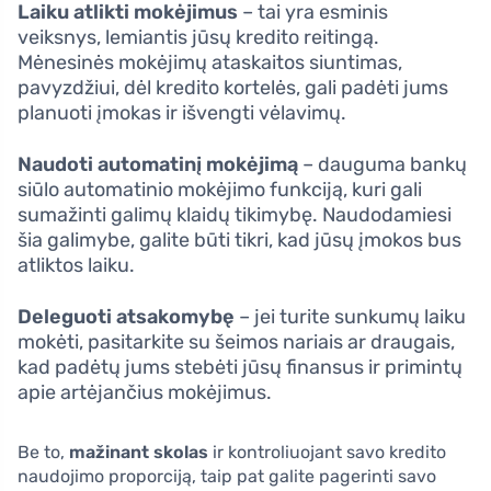
Laiku atlikti mokėjimus
– tai yra esminis
veiksnys, lemiantis jūsų kredito reitingą.
Mėnesinės mokėjimų ataskaitos siuntimas,
pavyzdžiui, dėl kredito kortelės, gali padėti jums
planuoti įmokas ir išvengti vėlavimų.
Naudoti automatinį mokėjimą
– dauguma bankų
siūlo automatinio mokėjimo funkciją, kuri gali
sumažinti galimų klaidų tikimybę. Naudodamiesi
šia galimybe, galite būti tikri, kad jūsų įmokos bus
atliktos laiku.
Deleguoti atsakomybę
– jei turite sunkumų laiku
mokėti, pasitarkite su šeimos nariais ar draugais,
kad padėtų jums stebėti jūsų finansus ir primintų
apie artėjančius mokėjimus.
Be to,
mažinant skolas
ir kontroliuojant savo kredito
naudojimo proporciją, taip pat galite pagerinti savo