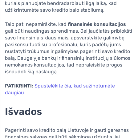
kuriais planuojate bendradarbiauti ilgą laiką, kad
užtikrintumėte savo kredito balo stabilumą.
Taip pat, nepamirškite, kad
finansinės konsultacijos
gali būti naudingas sprendimas. Jei jaučiatės priblokšti
savo finansiniais klausimais, apsvarstykite galimybę
pasikonsultuoti su profesionalu, kuris padėtų jums
nustatyti trūkumus ir galimybes pagerinti savo kredito
balą. Daugelyje bankų ir finansinių institucijų siūlomos
nemokamos konsultacijos, tad nepraleiskite progos
išnaudoti šią paslaugą.
PATIKRINTI:
Spustelėkite čia, kad sužinotumėte
daugiau
Išvados
Pagerinti savo kredito balą Lietuvoje ir gauti geresnes
finansines sąlygas gali būti sėkminga užduotis, jei