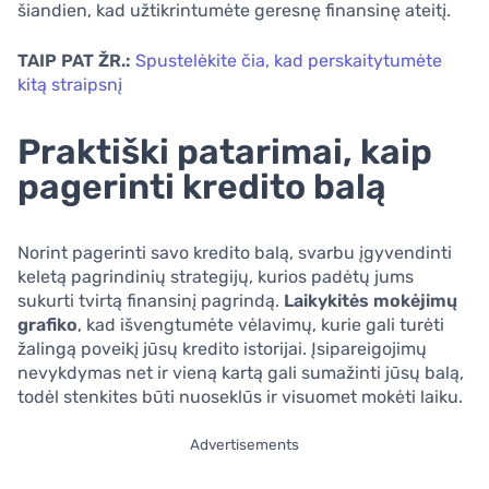
šiandien, kad užtikrintumėte geresnę finansinę ateitį.
TAIP PAT ŽR.:
Spustelėkite čia, kad perskaitytumėte
kitą straipsnį
Praktiški patarimai, kaip
pagerinti kredito balą
Norint pagerinti savo kredito balą, svarbu įgyvendinti
keletą pagrindinių strategijų, kurios padėtų jums
sukurti tvirtą finansinį pagrindą.
Laikykitės mokėjimų
grafiko
, kad išvengtumėte vėlavimų, kurie gali turėti
žalingą poveikį jūsų kredito istorijai. Įsipareigojimų
nevykdymas net ir vieną kartą gali sumažinti jūsų balą,
todėl stenkites būti nuoseklūs ir visuomet mokėti laiku.
Advertisements