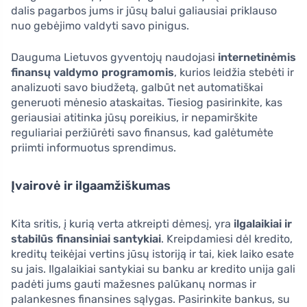
dalis pagarbos jums ir jūsų balui galiausiai priklauso
nuo gebėjimo valdyti savo pinigus.
Dauguma Lietuvos gyventojų naudojasi
internetinėmis
finansų valdymo programomis
, kurios leidžia stebėti ir
analizuoti savo biudžetą, galbūt net automatiškai
generuoti mėnesio ataskaitas. Tiesiog pasirinkite, kas
geriausiai atitinka jūsų poreikius, ir nepamirškite
reguliariai peržiūrėti savo finansus, kad galėtumėte
priimti informuotus sprendimus.
Įvairovė ir ilgaamžiškumas
Kita sritis, į kurią verta atkreipti dėmesį, yra
ilgalaikiai ir
stabilūs finansiniai santykiai
. Kreipdamiesi dėl kredito,
kreditų teikėjai vertins jūsų istoriją ir tai, kiek laiko esate
su jais. Ilgalaikiai santykiai su banku ar kredito unija gali
padėti jums gauti mažesnes palūkanų normas ir
palankesnes finansines sąlygas. Pasirinkite bankus, su