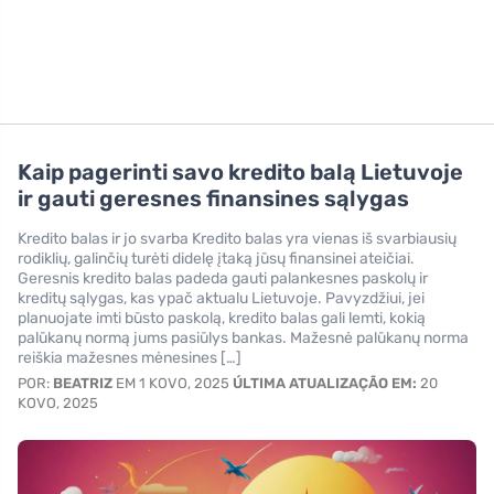
Kaip pagerinti savo kredito balą Lietuvoje
ir gauti geresnes finansines sąlygas
Kredito balas ir jo svarba Kredito balas yra vienas iš svarbiausių
rodiklių, galinčių turėti didelę įtaką jūsų finansinei ateičiai.
Geresnis kredito balas padeda gauti palankesnes paskolų ir
kreditų sąlygas, kas ypač aktualu Lietuvoje. Pavyzdžiui, jei
planuojate imti būsto paskolą, kredito balas gali lemti, kokią
palūkanų normą jums pasiūlys bankas. Mažesnė palūkanų norma
reiškia mažesnes mėnesines […]
POR:
BEATRIZ
EM 1 KOVO, 2025
ÚLTIMA ATUALIZAÇÃO EM:
20
KOVO, 2025