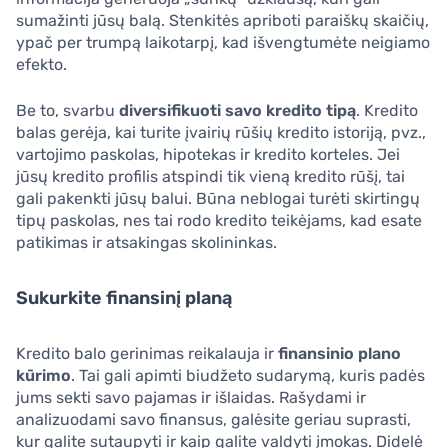
sumažinti jūsų balą. Stenkitės apriboti paraiškų skaičių,
ypač per trumpą laikotarpį, kad išvengtumėte neigiamo
efekto.
Be to, svarbu
diversifikuoti savo kredito tipą
. Kredito
balas gerėja, kai turite įvairių rūšių kredito istoriją, pvz.,
vartojimo paskolas, hipotekas ir kredito korteles. Jei
jūsų kredito profilis atspindi tik vieną kredito rūšį, tai
gali pakenkti jūsų balui. Būna neblogai turėti skirtingų
tipų paskolas, nes tai rodo kredito teikėjams, kad esate
patikimas ir atsakingas skolininkas.
Sukurkite finansinį planą
Kredito balo gerinimas reikalauja ir
finansinio plano
kūrimo
. Tai gali apimti biudžeto sudarymą, kuris padės
jums sekti savo pajamas ir išlaidas. Rašydami ir
analizuodami savo finansus, galėsite geriau suprasti,
kur galite sutaupyti ir kaip galite valdyti įmokas. Didelė