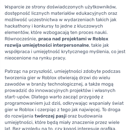
Wsparcie ze strony doświadczonych użytkowników,
dostępność licznych materiałów edukacyjnych oraz
możliwość uczestnictwa w wydarzeniach takich jak
hackathony i konkursy to jedne z kluczowych
elementów, które wzbogacają ten proces nauki.
Równocześnie,
praca nad projektami w Roblox
rozwija umiejętności interpersonalne
, takie jak
współpraca i umiejętność krytycznego myślenia, co jest
nieocenione na rynku pracy.
Patrząc na przyszłość, umiejętności zdobyte podczas
tworzenia gier w Roblox otwierają drzwi do wielu
zawodów w branży technologicznej, a także mogą
prowadzić do innowacyjnych projektów i własnych
start-upów. Dlatego warto zacząć przygodę z
programowaniem już dziś, odkrywając wspaniały świat
gier w Roblox i czerpiąc z tego jak najwięcej. To droga
do rozwijania
twórczej pasji
oraz budowania
umiejętności, które będą miały znaczenie przez wiele
lat. Bez względu na to, czy kogoś interesuje grafika,