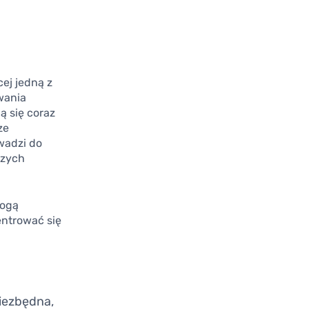
cej jedną z
zwania
ą się coraz
ze
wadzi do
szych
mogą
entrować się
niezbędna,