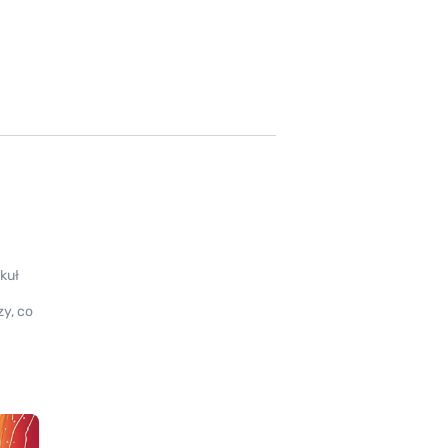
kuł
y, co