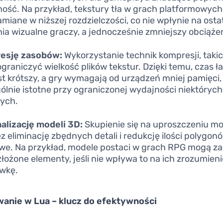
ość. Na przykład, tekstury tła w grach platformowyc
miane w niższej rozdzielczości, co nie wpłynie na ost
ia wizualne graczy, a jednocześnie zmniejszy obciąże
esję zasobów:
Wykorzystanie technik kompresji, takic
graniczyć wielkość plików tekstur. Dzięki temu, czas 
est krótszy, a gry wymagają od urządzeń mniej pamięci, 
ólnie istotne przy ograniczonej wydajności niektóryc
ych.
lizację modeli 3D:
Skupienie się na uproszczeniu mo
z eliminację zbędnych detali i redukcję ilości polygonó
we. Na przykład, modele postaci w grach RPG mogą z
złożone elementy, jeśli nie wpływa to na ich zrozumieni
wkę.
anie w Lua – klucz do efektywności