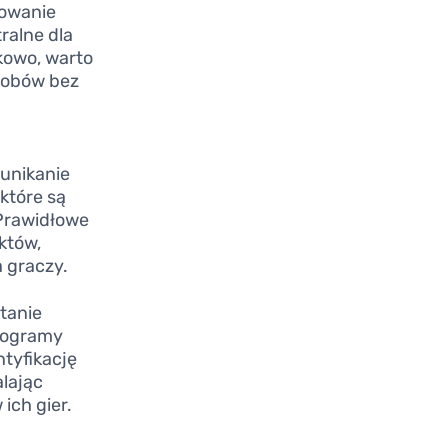
sowanie
ralne dla
kowo, warto
asobów bez
 unikanie
 które są
Prawidłowe
któw,
a graczy.
tanie
Programy
ntyfikację
lając
ich gier.