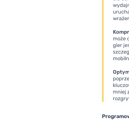
wydajn
urucha
wrażen
Kompr
może o
gier j
szczeg
mobiln
Optyma
poprze
kluczo
mniej 
rozgry
Programow