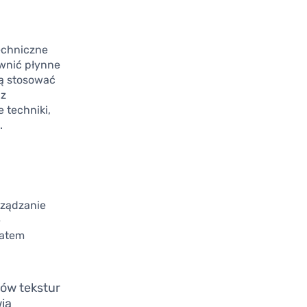
techniczne
ewnić płynne
zą stosować
az
 techniki,
.
rządzanie
e
zatem
ów tekstur
ia