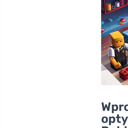
Wpr
opty