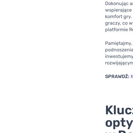
Dokonując a
wspierające 
komfort gry
graczy, co w
platformie R
Pamiętajmy, 
podnoszenia 
inwestujemy
rozwijającym
SPRAWDŹ:
K
Kluc
opty