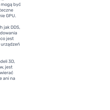
h mogą być
ateczne
nie GPU.
h jak DDS,
ładowania
co jest
h urządzeń
deli 3D,
w, jest
awierać
e ani na