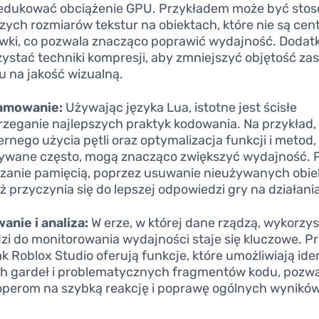
edukować obciążenie GPU. Przykładem może być sto
zych rozmiarów tekstur na obiektach, które nie są cent
wki, co pozwala znacząco poprawić wydajność. Dodat
ystać techniki kompresji, aby zmniejszyć objętość z
 na jakość wizualną.
amowanie:
Używając języka Lua, istotne jest ścisłe
rzeganie najlepszych praktyk kodowania. Na przykład,
rnego użycia pętli oraz optymalizacja funkcji i metod,
wane często, mogą znacząco zwiększyć wydajność. 
zanie pamięcią, poprzez usuwanie nieużywanych obie
ż przyczynia się do lepszej odpowiedzi gry na działani
anie i analiza:
W erze, w której dane rządzą, wykorzys
zi do monitorowania wydajności staje się kluczowe. 
jak Roblox Studio oferują funkcje, które umożliwiają ide
h gardeł i problematycznych fragmentów kodu, pozwa
perom na szybką reakcję i poprawę ogólnych wyników 