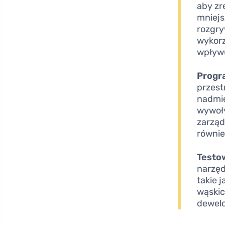
aby zr
mniejs
rozgry
wykorz
wpływu
Progr
przest
nadmie
wywoły
zarząd
równie
Testow
narzęd
takie 
wąskic
dewelo