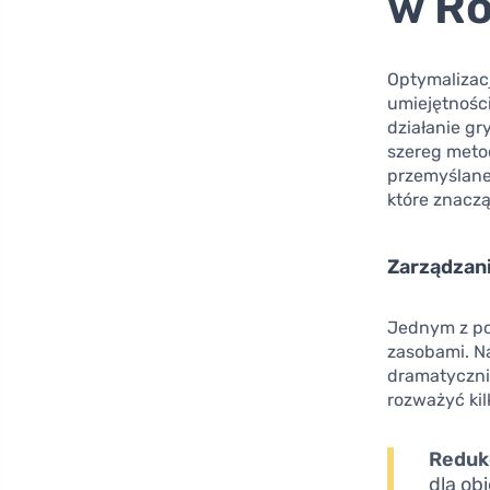
w Ro
Optymalizacj
umiejętnośc
działanie gr
szereg meto
przemyślane
które znacz
Zarządzani
Jednym z po
zasobami. N
dramatyczni
rozważyć kil
Reduk
dla ob