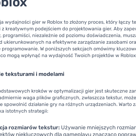
blox
a wydajności gier w Roblox to złożony proces, który łączy 
i z kreatywnym podejściem do projektowania gier. Aby zap
y, programiści, niezależnie od poziomu doświadczenia, mus
d ukierunkowanych na efektywne zarządzanie zasobami or
 programowanie. W poniższych sekcjach omówimy kluczowe
ąco mogą wpłynąć na wydajność Twoich projektów w Roblox
e teksturami i modelami
dstawowych kroków w optymalizacji gier jest skuteczne za
admiernie waga plików graficznych, zwłaszcza tekstur, moż
e spowolnić działanie gry na różnych urządzeniach. Warto 
ka istotnych strategii:
cja rozmiarów tekstur:
Używanie mniejszych rozmiar
iektów niekluczowych dla gameplayu znacząco popraw