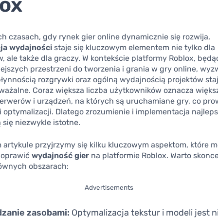
ox
ch czasach, gdy rynek gier online dynamicznie się rozwija,
ja wydajności
staje się kluczowym elementem nie tylko dla
 ale także dla graczy. W kontekście platformy Roblox, będą
ejszych przestrzeni do tworzenia i grania w gry online, wy
łynnością rozgrywki oraz ogólną wydajnością projektów staj
uważalne. Coraz większa liczba użytkowników oznacza więks
serwerów i urządzeń, na których są uruchamiane gry, co pro
 optymalizacji. Dlatego zrozumienie i implementacja najlep
 się niezwykle istotne.
 artykule przyjrzymy się kilku kluczowym aspektom, które 
poprawić
wydajność gier
na platformie Roblox. Warto skonc
łównych obszarach:
Advertisements
dzanie zasobami:
Optymalizacja tekstur i modeli jest 