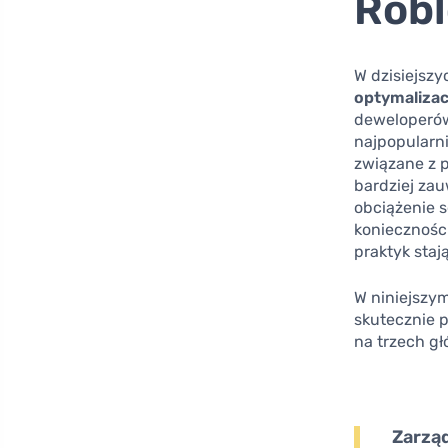
Robl
W dzisiejszy
optymalizac
deweloperów,
najpopularni
związane z p
bardziej za
obciążenie 
konieczności
praktyk stają
W niniejszym
skutecznie 
na trzech g
Zarzą