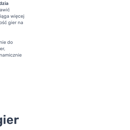
dzia
rawić
iąga więcej
ość gier na
nie do
er,
ynamicznie
gier