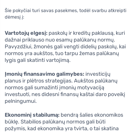
Šie pokyčiai turi savas pasekmes, todėl svarbu atkreipti
dėmesį į:
Vartotojų elgesį:
paskolų ir kreditų paklausą, kuri
dažnai priklauso nuo esamų palūkanų normų.
Pavyzdžiui, žmonės gali vengti didelių paskolų, kai
normos yra aukštos, tuo tarpu žemas palūkanų
lygis gali skatinti vartojimą.
Įmonių finansavimo galimybes:
investicijų
planus ir plėtros strategijas. Aukštos palūkanų
normos gali sumažinti įmonių motyvaciją
investuoti, nes didesni finansų kaštai daro poveikį
pelningumui.
Ekonominį stabilumą:
bendrą šalies ekonomikos
būklę. Stabilios palūkanų normos gali būti
požymis, kad ekonomika yra tvirta, o tai skatina