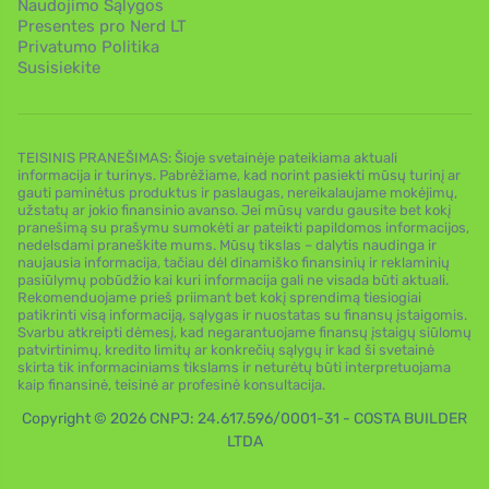
Naudojimo Sąlygos
Presentes pro Nerd LT
Privatumo Politika
Susisiekite
TEISINIS PRANEŠIMAS: Šioje svetainėje pateikiama aktuali
informacija ir turinys. Pabrėžiame, kad norint pasiekti mūsų turinį ar
gauti paminėtus produktus ir paslaugas, nereikalaujame mokėjimų,
užstatų ar jokio finansinio avanso. Jei mūsų vardu gausite bet kokį
pranešimą su prašymu sumokėti ar pateikti papildomos informacijos,
nedelsdami praneškite mums. Mūsų tikslas – dalytis naudinga ir
naujausia informacija, tačiau dėl dinamiško finansinių ir reklaminių
pasiūlymų pobūdžio kai kuri informacija gali ne visada būti aktuali.
Rekomenduojame prieš priimant bet kokį sprendimą tiesiogiai
patikrinti visą informaciją, sąlygas ir nuostatas su finansų įstaigomis.
Svarbu atkreipti dėmesį, kad negarantuojame finansų įstaigų siūlomų
patvirtinimų, kredito limitų ar konkrečių sąlygų ir kad ši svetainė
skirta tik informaciniams tikslams ir neturėtų būti interpretuojama
kaip finansinė, teisinė ar profesinė konsultacija.
Copyright © 2026 CNPJ: 24.617.596/0001-31 - COSTA BUILDER
LTDA