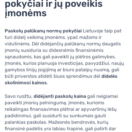
pokyčiai ir jų poveikis
įmonėms
Paskolų palūkanų normų pokyčiai
Lietuvoje taip pat
turi didelį veikimą įmonėms, ypač mažoms ir
vidutinėms. Dėl didėjančių palūkanų normų daugelis
įmonių susiduria su didesnėmis finansinėmis
sąnaudomis, kas gali paveikti jų plėtros galimybes.
Įmonės, kurios planuoja investicijas, pavyzdžiui, naujų
gamybos linijų įsigijimą ar biuro patalpų nuomą, gali
būti priverstos atidėti šiuos sprendimus dėl
didelės
skolinimosi kainos
.
Savo ruožtu,
didėjanti paskolų kaina
gali neigiamai
paveikti įmonių pelningumą. Įmonės, kurioms
reikalingas finansavimas plėtrai ar apyvartinių lėšų
padidinimui, gali susidurti su sunkumais gauti
palankias paskolas. Mažesnės bendrovės, kurių
finansinė padėtis yra labiau trapinė, gali patirti dar