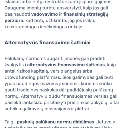
išlaidas arba netgi restruktūrizuoti įsipareigojimus.
Dauguma įmonių turėtų apsvarstyti, kaip jos gali
pasinaudoti
vadovavimo ir finansinių strategijų
peržiūra
, kad būtų užtikrinta, jog jos išliktų
konkurencingos ir sėkmingos rinkoje.
Alternatyvūs finansavimo šaltiniai
Palūkanų normoms augant, įmonės gali pradėti
žvalgytis į
alternatyvius finansavimo šaltinius
, kaip
antai rizikos kapitalą, verslo angelus arba
Crowdfunding platformas. Šios galimybės gali būti
ypač naudingos mažoms įmonėms, kurioms sunku
gauti tradicines paskolas dėl padidėjusių palūkanų
normų. Alternatyviu būdu finansuojamas verslas gali
pasiekti lanksčiau prisitaikyti prie rinkos pokyčių, o tai
suteikia galimybių inovacijoms ir plėtrai.
Taigi,
paskolų palūkanų normų didėjimas
Lietuvoje