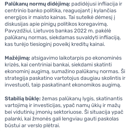
Palūkanų normų didėjimą:
padidėjusi infliacija ir
centrinio banko politika, reaguojant į kylančias
energijos ir maisto kainas. Tai sutelkė dėmesį į
diskusijas apie pinigų politikos koregavimą.
Pavyzdžiui, Lietuvos bankas 2022 m. pakėlė
palūkanų normas, siekdamas suvaldyti infliaciją,
kas turėjo tiesioginį poveikį kreditų kainai.
Mažėjimą:
atsigavimo laikotarpis po ekonominės
krizės, kai centriniai bankai, siekdami skatinti
ekonominį augimą, sumažino palūkanų normas. Ši
strategija paskatino vartotojus daugiau skolintis ir
investuoti, taip paskatinant ekonomikos augimą.
Stabilią būklę:
žemas palūkanų lygis, skatinantis
vartojimą ir investicijas, ypač namų ūkių ir mažų
bei vidutinių įmonių sektoriuose. Ši situacija ypač
palanki, kai žmonės gali lengviau gauti paskolas
būstui ar verslo plėtrai.