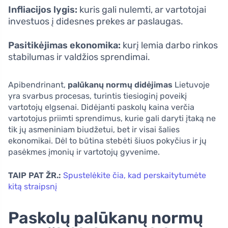
Infliacijos lygis:
kuris gali nulemti, ar vartotojai
investuos į didesnes prekes ar paslaugas.
Pasitikėjimas ekonomika:
kurį lemia darbo rinkos
stabilumas ir valdžios sprendimai.
Apibendrinant,
palūkanų normų didėjimas
Lietuvoje
yra svarbus procesas, turintis tiesioginį poveikį
vartotojų elgsenai. Didėjanti paskolų kaina verčia
vartotojus priimti sprendimus, kurie gali daryti įtaką ne
tik jų asmeniniam biudžetui, bet ir visai šalies
ekonomikai. Dėl to būtina stebėti šiuos pokyčius ir jų
pasėkmes įmonių ir vartotojų gyvenime.
TAIP PAT ŽR.:
Spustelėkite čia, kad perskaitytumėte
kitą straipsnį
Paskolų palūkanų normų