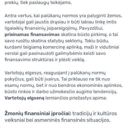
prekių, tiek paslaugų teikėjams.
Antra vertus, kai palūkanų normos yra palyginti žemos,
vartotojai gali jaustis drąsiau ir būti labiau linkę imtis
ilgalaikių finansinių įsipareigojimų. Pavyzdžiui,
prieinamas finansavimas
skatina būsto pirkimą, o tai
savo ruožtu skatina statybų sektorių. Tokiu būdu,
kurdami teigiamą komercinę aplinką, maži ir vidutiniai
verslai gali pasinaudoti galimybėmis keisti savo
finansavimo struktūras ir plėsti veiklą.
Vartotojų elgesys, reaguojant į palūkanų normų
pokyčius, gali būti įvairus. Tai priklauso ne tik nuo
esamų normų, bet ir nuo bendros ekonominės aplinkos,
būsto rinkos ir darbo užmokesčio augimo tendencijų.
Vartotojų elgseną
lemiančios priežastys apima:
Žmonių finansiniai įpročiai:
tradicijų ir kultūros
veiksniai bei asmeninės finansinės situacijos.