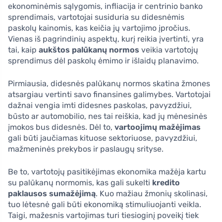
ekonominėmis sąlygomis, infliacija ir centrinio banko
sprendimais, vartotojai susiduria su didesnėmis
paskolų kainomis, kas keičia jų vartojimo įpročius.
Vienas iš pagrindinių aspektų, kurį reikia įvertinti, yra
tai, kaip
aukštos palūkanų normos
veikia vartotojų
sprendimus dėl paskolų ėmimo ir išlaidų planavimo.
Pirmiausia, didesnės palūkanų normos skatina žmones
atsargiau vertinti savo finansines galimybes. Vartotojai
dažnai vengia imti didesnes paskolas, pavyzdžiui,
būsto ar automobilio, nes tai reiškia, kad jų mėnesinės
įmokos bus didesnės. Dėl to,
vartoojimų mažėjimas
gali būti jaučiamas kituose sektoriuose, pavyzdžiui,
mažmeninės prekybos ir paslaugų srityse.
Be to, vartotojų pasitikėjimas ekonomika mažėja kartu
su palūkanų normomis, kas gali sukelti
kredito
paklausos sumažėjimą
. Kuo mažiau žmonių skolinasi,
tuo lėtesnė gali būti ekonomiką stimuliuojanti veikla.
Taigi, mažesnis vartojimas turi tiesioginį poveikį tiek