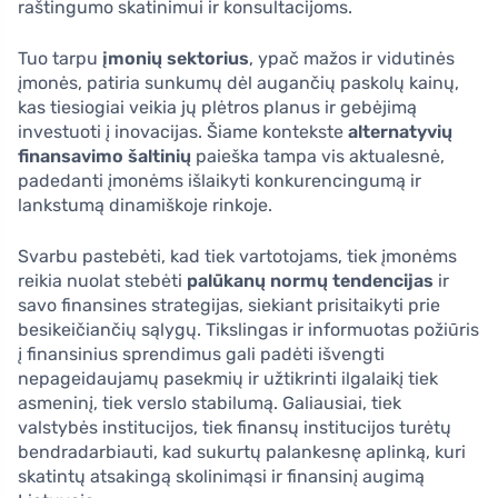
raštingumo skatinimui ir konsultacijoms.
Tuo tarpu
įmonių sektorius
, ypač mažos ir vidutinės
įmonės, patiria sunkumų dėl augančių paskolų kainų,
kas tiesiogiai veikia jų plėtros planus ir gebėjimą
investuoti į inovacijas. Šiame kontekste
alternatyvių
finansavimo šaltinių
paieška tampa vis aktualesnė,
padedanti įmonėms išlaikyti konkurencingumą ir
lankstumą dinamiškoje rinkoje.
Svarbu pastebėti, kad tiek vartotojams, tiek įmonėms
reikia nuolat stebėti
palūkanų normų tendencijas
ir
savo finansines strategijas, siekiant prisitaikyti prie
besikeičiančių sąlygų. Tikslingas ir informuotas požiūris
į finansinius sprendimus gali padėti išvengti
nepageidaujamų pasekmių ir užtikrinti ilgalaikį tiek
asmeninį, tiek verslo stabilumą. Galiausiai, tiek
valstybės institucijos, tiek finansų institucijos turėtų
bendradarbiauti, kad sukurtų palankesnę aplinką, kuri
skatintų atsakingą skolinimąsi ir finansinį augimą