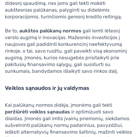
didesnį spaudimą, nes joms gali tekti mokėti
aukštesnias palūkanas, palyginti su didelėmis
korporacijomis, turinčiomis geresnį kredito reitingą.
Be to,
aukštos palūkanų normos
gali lemti lėtesnį
verslo augimą ir inovacijas. Mažesnės investicijos į
naujoves gali padidinti konkurencinį neefektyvumą
rinkoje, o tai, savo ruožtu, gali paveikti visą ekonominį
augimą. Įmonės, kurios nesugebės prisitaikyti prie
pakitusių finansavimo sąlygų, gali susidurti su
sunkumais, bandydamos išlaikyti savo rinkos dalį.
Veiklos sąnaudos ir jų valdymas
Kai palūkanų normos didėja, įmonėms gali tekti
peržiūrėti veiklos sąnaudas
ir optimizuoti savo
išlaidas. Įmonės gali imtis įvairių priemonių, siekdamos
sušvelninti palūkanų normų padarinius, pavyzdžiui,
ieškoti alternatyvių finansavimo šaltinių, mažinti veiklos