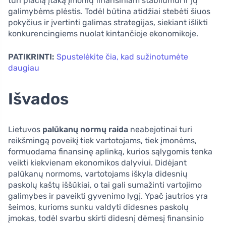
turi plačią įtaką įmonių finansiniam stabilumui ir jų
galimybėms plėstis. Todėl būtina atidžiai stebėti šiuos
pokyčius ir įvertinti galimas strategijas, siekiant išlikti
konkurencingiems nuolat kintančioje ekonomikoje.
PATIKRINTI:
Spustelėkite čia, kad sužinotumėte
daugiau
Išvados
Lietuvos
palūkanų normų raida
neabejotinai turi
reikšmingą poveikį tiek vartotojams, tiek įmonėms,
formuodama finansinę aplinką, kurios sąlygomis tenka
veikti kiekvienam ekonomikos dalyviui. Didėjant
palūkanų normoms, vartotojams iškyla didesnių
paskolų kaštų iššūkiai, o tai gali sumažinti vartojimo
galimybes ir paveikti gyvenimo lygį. Ypač jautrios yra
šeimos, kurioms sunku valdyti didesnes paskolų
įmokas, todėl svarbu skirti didesnį dėmesį finansinio