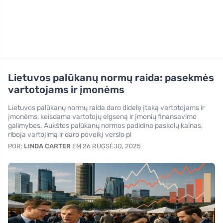
Lietuvos palūkanų normų raida: pasekmės
vartotojams ir įmonėms
Lietuvos palūkanų normų raida daro didelę įtaką vartotojams ir
įmonėms, keisdama vartotojų elgseną ir įmonių finansavimo
galimybes. Aukštos palūkanų normos padidina paskolų kainas,
riboja vartojimą ir daro poveikį verslo pl
POR:
LINDA CARTER
EM 26 RUGSĖJO, 2025