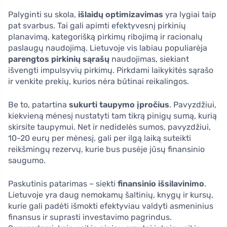
Palyginti su skola,
išlaidų optimizavimas
yra lygiai taip
pat svarbus. Tai gali apimti efektyvesnį pirkinių
planavimą, kategorišką pirkimų ribojimą ir racionalų
paslaugų naudojimą. Lietuvoje vis labiau populiarėja
parengtos pirkinių sąrašų
naudojimas, siekiant
išvengti impulsyvių pirkimų. Pirkdami laikykitės sąrašo
ir venkite prekių, kurios nėra būtinai reikalingos.
Be to, patartina
sukurti taupymo įpročius
. Pavyzdžiui,
kiekvieną mėnesį nustatyti tam tikrą pinigų sumą, kurią
skirsite taupymui. Net ir nedidelės sumos, pavyzdžiui,
10-20 eurų per mėnesį, gali per ilgą laiką suteikti
reikšmingų rezervų, kurie bus pusėje jūsų finansinio
saugumo.
Paskutinis patarimas – siekti
finansinio išsilavinimo
.
Lietuvoje yra daug nemokamų šaltinių, knygų ir kursų,
kurie gali padėti išmokti efektyviau valdyti asmeninius
finansus ir suprasti investavimo pagrindus.