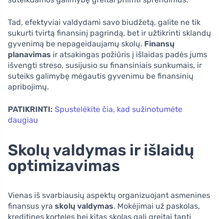
Tad, efektyviai valdydami savo biudžetą, galite ne tik
sukurti tvirtą finansinį pagrindą, bet ir užtikrinti sklandų
gyvenimą be nepageidaujamų skolų.
Finansų
planavimas
ir atsakingas požiūris į išlaidas padės jums
išvengti streso, susijusio su finansiniais sunkumais, ir
suteiks galimybę mėgautis gyvenimu be finansinių
apribojimų.
PATIKRINTI:
Spustelėkite čia, kad sužinotumėte
daugiau
Skolų valdymas ir išlaidų
optimizavimas
Vienas iš svarbiausių aspektų organizuojant asmenines
finansus yra
skolų valdymas
. Mokėjimai už paskolas,
kreditines korteles bei kitas skolas gali greitai tapti