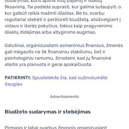
sudarymas, kuris apima visų pajamų ir išlaidų
fiksavimą. Tai padeda suprasti, kur galima sutaupyti, o
kur galbūt reikia mažinti išlaidas. Be to, svarbu
reguliariai stebėti ir peržiūrėti biudžetą, atsižvelgiant į
vidaus ir išorės pokyčius, tokius kaip pragyvenimo
išlaidų didėjimas arba atlyginimo augimas.
Galutinai, organizuodami asmeninius finansus, žmonės
gali mėgautis ne tik finansiniu stabilumu, bet ir
psichologiniu ramumu, žinodami, kad jų finansinė
ateitis yra planuota ir gerai apskaičiuota.
PATIKRINTI:
Spustelėkite čia, kad sužinotumėte
daugiau
Advertisements
Biudžeto sudarymas ir stebėjimas
Pirmasis ir labai svarbus žingsnis organizuojant