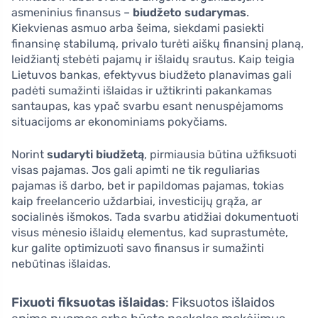
asmeninius finansus –
biudžeto sudarymas
.
Kiekvienas asmuo arba šeima, siekdami pasiekti
finansinę stabilumą, privalo turėti aiškų finansinį planą,
leidžiantį stebėti pajamų ir išlaidų srautus. Kaip teigia
Lietuvos bankas, efektyvus biudžeto planavimas gali
padėti sumažinti išlaidas ir užtikrinti pakankamas
santaupas, kas ypač svarbu esant nenuspėjamoms
situacijoms ar ekonominiams pokyčiams.
Norint
sudaryti biudžetą
, pirmiausia būtina užfiksuoti
visas pajamas. Jos gali apimti ne tik reguliarias
pajamas iš darbo, bet ir papildomas pajamas, tokias
kaip freelancerio uždarbiai, investicijų grąža, ar
socialinės išmokos. Tada svarbu atidžiai dokumentuoti
visus mėnesio išlaidų elementus, kad suprastumėte,
kur galite optimizuoti savo finansus ir sumažinti
nebūtinas išlaidas.
Fixuoti fiksuotas išlaidas
: Fiksuotos išlaidos