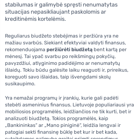
stabilumas ir galimybė spręsti nenumatytas
situacijas nepasikliaujant paskolomis ar
kreditinėmis kortelėmis.
Reguliarus biudžeto stebėjimas ir peržiūra yra ne
mažiau svarbūs. Siekiant efektyviai valdyti finansus,
rekomenduojama
peržiūrėti biudžetą
bent kartą per
mėnesį. Tai ypač svarbu po reikšmingų pokyčių,
pavyzdžiui, atlyginimo padidėjimo ar nenumatytų
išlaidų. Tokiu būdu galėsite laiku reaguoti ir, prireikus,
koreguoti savo išlaidas, taip išvengdami skolų
susikaupimo.
Yra nemažai programų ir įrankių, kurie gali padėti
stebėti asmeninius finansus. Lietuvoje populiariausi yra
mobiliosios programėlės, leidžiančios ne tik kurti, bet ir
analizuoti biudžetą. Tokios programėlės, kaip
„Bankininkas“ ar „Mano piniginė“, leidžia lengvai ir
patogiai sekti finansinę būklę bet kur ir bet kada,
suteikdamos galimybę greitai priimti sprendimus.