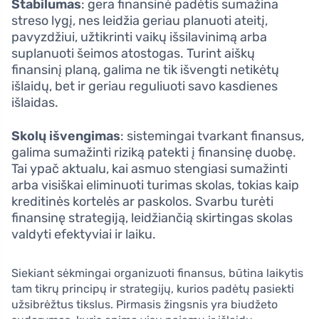
Stabilumas
: gera finansinė padėtis sumažina
streso lygį, nes leidžia geriau planuoti ateitį,
pavyzdžiui, užtikrinti vaikų išsilavinimą arba
suplanuoti šeimos atostogas. Turint aiškų
finansinį planą, galima ne tik išvengti netikėtų
išlaidų, bet ir geriau reguliuoti savo kasdienes
išlaidas.
Skolų išvengimas
: sistemingai tvarkant finansus,
galima sumažinti riziką patekti į finansinę duobę.
Tai ypač aktualu, kai asmuo stengiasi sumažinti
arba visiškai eliminuoti turimas skolas, tokias kaip
kreditinės kortelės ar paskolos. Svarbu turėti
finansinę strategiją, leidžiančią skirtingas skolas
valdyti efektyviai ir laiku.
Siekiant sėkmingai organizuoti finansus, būtina laikytis
tam tikrų principų ir strategijų, kurios padėtų pasiekti
užsibrėžtus tikslus. Pirmasis žingsnis yra biudžeto