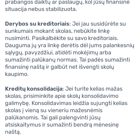
prabangos daiktų ar paslaugų, kol jūsų finansinė
situacija nebus stabilizuota.
Derybos su kreditoriais
: Jei jau susidūrėte su
sunkumais mokant skolas, nebūkite linkę
nusiminti. Pasikalbėkite su savo kreditoriais.
Dauguma jų yra linkę derėtis dėl jums palankesnių
sąlygų, pavyzdžiui, atidėti mokėjimų arba
sumažinti palūkanų normas. Tai padės sumažinti
finansinę naštą ir galbūt net išvengti skolų
kaupimo.
Kreditų konsolidacija
: Jei turite kelias mažas
skolas, prisiminkite apie skolų konsolidavimo
galimybę. Konsolidavimas leidžia sujungti kelias
skolas į vieną su vieneriu mažesnėmis
palūkanomis. Tai gali palengvinti jūsų
atsiskaitymus ir sumažinti bendrą mėnesinę
naštą.