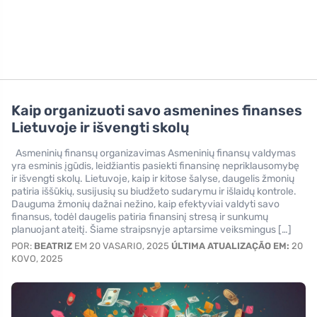
Kaip organizuoti savo asmenines finanses
Lietuvoje ir išvengti skolų
Asmeninių finansų organizavimas Asmeninių finansų valdymas
yra esminis įgūdis, leidžiantis pasiekti finansinę nepriklausomybę
ir išvengti skolų. Lietuvoje, kaip ir kitose šalyse, daugelis žmonių
patiria iššūkių, susijusių su biudžeto sudarymu ir išlaidų kontrole.
Dauguma žmonių dažnai nežino, kaip efektyviai valdyti savo
finansus, todėl daugelis patiria finansinį stresą ir sunkumų
planuojant ateitį. Šiame straipsnyje aptarsime veiksmingus […]
POR:
BEATRIZ
EM 20 VASARIO, 2025
ÚLTIMA ATUALIZAÇÃO EM:
20
KOVO, 2025