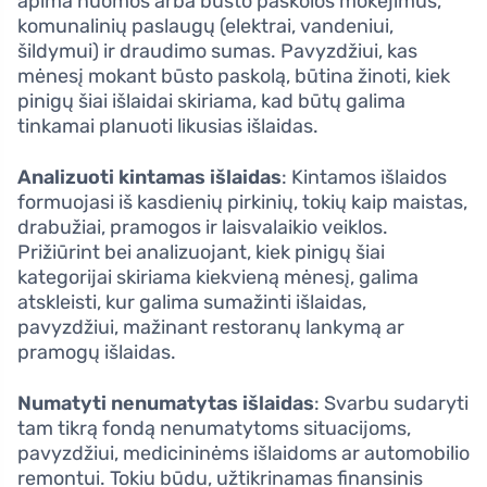
apima nuomos arba būsto paskolos mokėjimus,
komunalinių paslaugų (elektrai, vandeniui,
šildymui) ir draudimo sumas. Pavyzdžiui, kas
mėnesį mokant būsto paskolą, būtina žinoti, kiek
pinigų šiai išlaidai skiriama, kad būtų galima
tinkamai planuoti likusias išlaidas.
Analizuoti kintamas išlaidas
: Kintamos išlaidos
formuojasi iš kasdienių pirkinių, tokių kaip maistas,
drabužiai, pramogos ir laisvalaikio veiklos.
Prižiūrint bei analizuojant, kiek pinigų šiai
kategorijai skiriama kiekvieną mėnesį, galima
atskleisti, kur galima sumažinti išlaidas,
pavyzdžiui, mažinant restoranų lankymą ar
pramogų išlaidas.
Numatyti nenumatytas išlaidas
: Svarbu sudaryti
tam tikrą fondą nenumatytoms situacijoms,
pavyzdžiui, medicininėms išlaidoms ar automobilio
remontui. Tokiu būdu, užtikrinamas finansinis