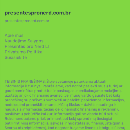
presentespronerd.com.br
presentespronerd.com.br
Apie mus
Naudojimo Sąlygos
Presentes pro Nerd LT
Privatumo Politika
Susisiekite
TEISINIS PRANEŠIMAS: Šioje svetainėje pateikiama aktuali
informacija ir turinys. Pabrėžiame, kad norint pasiekti mūsų turinį ar
gauti paminėtus produktus ir paslaugas, nereikalaujame mokėjimų,
užstatų ar jokio finansinio avanso. Jei mūsų vardu gausite bet kokį
pranešimą su prašymu sumokėti ar pateikti papildomos informacijos,
nedelsdami praneškite mums. Mūsų tikslas – dalytis naudinga ir
naujausia informacija, tačiau dėl dinamiško finansinių ir reklaminių
pasiūlymų pobūdžio kai kuri informacija gali ne visada būti aktuali.
Rekomenduojame prieš priimant bet kokį sprendimą tiesiogiai
patikrinti visą informaciją, sąlygas ir nuostatas su finansų įstaigomis.
Svarbu atkreipti dėmesį, kad negarantuojame finansų įstaigų siūlomų