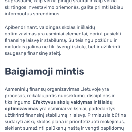
Suprasdami, kaip veikia pinigų srautai ir kaip veikia
skirtingos investavimo priemonės, galite priimti labiau
informuotus sprendimus.
Apibendrinant, valdingas skolas ir išlaidų
optimizavimas yra esminiai elementai, norint pasiekti
finansinę laisvę ir stabilumą. Su teisingu požiūriu ir
metodais galima ne tik išvengti skolų, bet ir užtikrinti
saugesnę finansinę ateitį.
Baigiamoji mintis
Asmeninių finansų organizavimas Lietuvoje yra
procesas, reikalaujantis nuoseklumo, disciplinos ir
tikslingumo.
Efektyvus skolų valdymas
ir
išlaidų
optimizavimas
yra esminiai veiksniai, padedantys
užtikrinti finansinį stabilumą ir laisvę. Pirmiausia būtina
sudaryti aiškų skolos planą ir prioritetizuoti mokėjimus,
siekiant sumažinti palūkanų naštą ir vengti papildomų