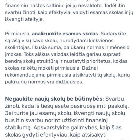
finansiniu naštos šaltiniu, jei jų nevaldote. Todėl itin
svarbu žinoti, kaip efektyviai valdyti esamas skolas ir jų
išvengti ateityje.
Pirmiausia,
analizuokite esamas skolas
. Sudarykite
sąrašą visų savo skolų, nurodydami kiekvienos
skolintojas, likusią sumą, palūkanų normas ir mėnesio
įmokas. Toks aiškus vaizdas leidžia geriau suprasti
bendrą skolų struktūrą ir nustatyti prioritetus, kokias
skolas reikėtų mokėti pirmiausia. Dažnai
rekomenduojama pirmiausia atsikratyti tų skolų, kurių
palūkanų normos yra didžiausios.
Negaukite naujų skolų be būtinybės
: Svarbu
žinoti, kada iš tiesų esate pasiruošę imti paskolą.
Jei turite jau esamų skolų, išvengti naujų skolų
bus itin svarbu norint užtikrinti finansinį
stabilumą. Apsvarstykite galimybes, kaip šias
skolas gydyti efektyviau, kaip atsisakyti