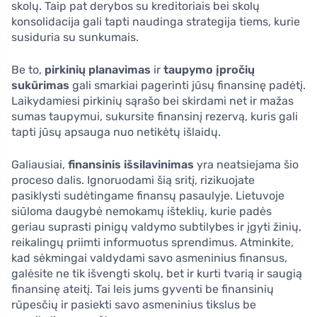
skolų. Taip pat derybos su kreditoriais bei skolų
konsolidacija gali tapti naudinga strategija tiems, kurie
susiduria su sunkumais.
Be to,
pirkinių planavimas
ir
taupymo įpročių
sukūrimas
gali smarkiai pagerinti jūsų finansinę padėtį.
Laikydamiesi pirkinių sąrašo bei skirdami net ir mažas
sumas taupymui, sukursite finansinį rezervą, kuris gali
tapti jūsų apsauga nuo netikėtų išlaidų.
Galiausiai,
finansinis išsilavinimas
yra neatsiejama šio
proceso dalis. Ignoruodami šią sritį, rizikuojate
pasiklysti sudėtingame finansų pasaulyje. Lietuvoje
siūloma daugybė nemokamų išteklių, kurie padės
geriau suprasti pinigų valdymo subtilybes ir įgyti žinių,
reikalingų priimti informuotus sprendimus. Atminkite,
kad sėkmingai valdydami savo asmeninius finansus,
galėsite ne tik išvengti skolų, bet ir kurti tvarią ir saugią
finansinę ateitį. Tai leis jums gyventi be finansinių
rūpesčių ir pasiekti savo asmeninius tikslus be