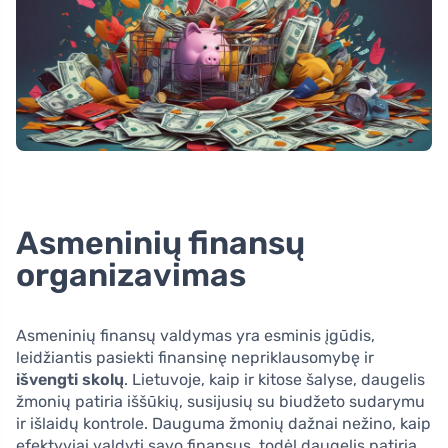
Asmeninių finansų
organizavimas
Asmeninių finansų valdymas yra esminis įgūdis,
leidžiantis pasiekti finansinę nepriklausomybę ir
išvengti skolų
. Lietuvoje, kaip ir kitose šalyse, daugelis
žmonių patiria iššūkių, susijusių su biudžeto sudarymu
ir išlaidų kontrole. Dauguma žmonių dažnai nežino, kaip
efektyviai valdyti savo finansus, todėl daugelis patiria