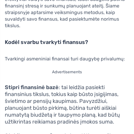
finansinį stresą ir sunkumų planuojant ateitį. Šiame
straipsnyje aptarsime veiksmingus metodus, kaip
suvaldyti savo finansus, kad pasiektumėte norimus
tikslus.
Kodėl svarbu tvarkyti finansus?
Tvarkingi asmeniniai finansai turi daugybę privalumų:
Advertisements
Stipri finansinė bazė
: tai leidžia pasiekti
finansinius tikslus, tokius kaip būsto įsigijimas,
švietimo ar pensijų kaupimas. Pavyzdžiui,
planuojant būsto pirkimą, būtina turėti aiškiai
numatytą biudžetą ir taupymo planą, kad būtų
užtikrintas reikiamas pradinės įmokos suma.