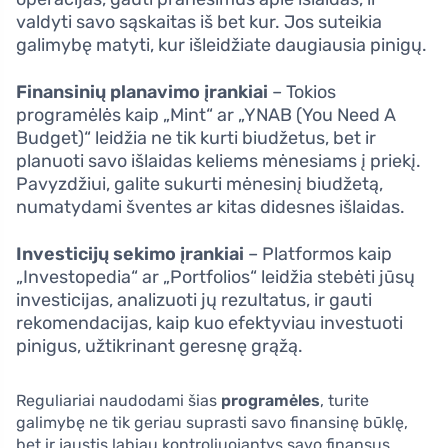
valdyti savo sąskaitas iš bet kur. Jos suteikia
galimybę matyti, kur išleidžiate daugiausia pinigų.
Finansinių planavimo įrankiai
– Tokios
programėlės kaip „Mint“ ar „YNAB (You Need A
Budget)“ leidžia ne tik kurti biudžetus, bet ir
planuoti savo išlaidas keliems mėnesiams į priekį.
Pavyzdžiui, galite sukurti mėnesinį biudžetą,
numatydami šventes ar kitas didesnes išlaidas.
Investicijų sekimo įrankiai
– Platformos kaip
„Investopedia“ ar „Portfolios“ leidžia stebėti jūsų
investicijas, analizuoti jų rezultatus, ir gauti
rekomendacijas, kaip kuo efektyviau investuoti
pinigus, užtikrinant geresnę grąžą.
Reguliariai naudodami šias
programėles
, turite
galimybę ne tik geriau suprasti savo finansinę būklę,
bet ir jaustis labiau kontroliuojantys savo finansus.