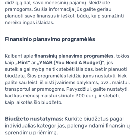
didžiąją dalį savo mėnesinių pajamų išleidžiate
pramogoms. Su šia informacija jūs galite geriau
planuoti savo finansus ir ieškoti būdų, kaip sumažinti
nereikalingas išlaidas.
Finansinio planavimo programėlės
Kalbant apie
finansinių planavimo programėles
, tokios
kaip
„Mint“
ar
„YNAB (You Need A Budget)“
, jos
suteikia galimybę ne tik stebėti išlaidas, bet ir planuoti
biudžetą. Šios programėlės leidžia jums nustatyti, kiek
galite sau leisti išleisti įvairiems dalykams, pvz., maistui,
transportui ar pramogoms. Pavyzdžiui, galite nustatyti,
kad kas mėnesį maistui skiriate 300 eurų, ir stebėti,
kaip laikotės šio biudžeto.
Biudžeto nustatymas:
Kurkite biudžetus pagal
individualias kategorijas, palengvindami finansinių
sprendimų priėmimą.