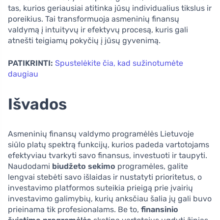
tas, kurios geriausiai atitinka jūsų individualius tikslus ir
poreikius. Tai transformuoja asmeninių finansų
valdymą į intuityvų ir efektyvų procesą, kuris gali
atnešti teigiamų pokyčių į jūsų gyvenimą.
PATIKRINTI:
Spustelėkite čia, kad sužinotumėte
daugiau
Išvados
Asmeninių finansų valdymo programėlės Lietuvoje
siūlo platų spektrą funkcijų, kurios padeda vartotojams
efektyviau tvarkyti savo finansus, investuoti ir taupyti.
Naudodami
biudžeto sekimo
programėles, galite
lengvai stebėti savo išlaidas ir nustatyti prioritetus, o
investavimo platformos suteikia prieigą prie įvairių
investavimo galimybių, kurių anksčiau šalia jų gali buvo
prieinama tik profesionalams. Be to,
finansinio