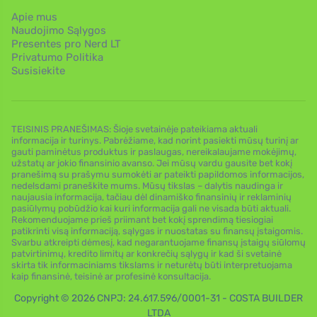
Apie mus
Naudojimo Sąlygos
Presentes pro Nerd LT
Privatumo Politika
Susisiekite
TEISINIS PRANEŠIMAS: Šioje svetainėje pateikiama aktuali
informacija ir turinys. Pabrėžiame, kad norint pasiekti mūsų turinį ar
gauti paminėtus produktus ir paslaugas, nereikalaujame mokėjimų,
užstatų ar jokio finansinio avanso. Jei mūsų vardu gausite bet kokį
pranešimą su prašymu sumokėti ar pateikti papildomos informacijos,
nedelsdami praneškite mums. Mūsų tikslas – dalytis naudinga ir
naujausia informacija, tačiau dėl dinamiško finansinių ir reklaminių
pasiūlymų pobūdžio kai kuri informacija gali ne visada būti aktuali.
Rekomenduojame prieš priimant bet kokį sprendimą tiesiogiai
patikrinti visą informaciją, sąlygas ir nuostatas su finansų įstaigomis.
Svarbu atkreipti dėmesį, kad negarantuojame finansų įstaigų siūlomų
patvirtinimų, kredito limitų ar konkrečių sąlygų ir kad ši svetainė
skirta tik informaciniams tikslams ir neturėtų būti interpretuojama
kaip finansinė, teisinė ar profesinė konsultacija.
Copyright © 2026 CNPJ: 24.617.596/0001-31 - COSTA BUILDER
LTDA