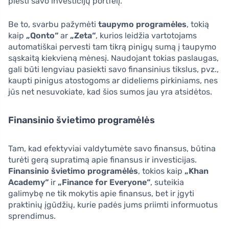
plėsti savo investicijų portfelį.
Be to, svarbu pažymėti
taupymo programėles
, tokią
kaip
„Qonto“
ar
„Zeta“
, kurios leidžia vartotojams
automatiškai pervesti tam tikrą pinigų sumą į taupymo
sąskaitą kiekvieną mėnesį. Naudojant tokias paslaugas,
gali būti lengviau pasiekti savo finansinius tikslus, pvz.,
kaupti pinigus atostogoms ar dideliems pirkiniams, nes
jūs net nesuvokiate, kad šios sumos jau yra atsidėtos.
Finansinio švietimo programėlės
Tam, kad efektyviai valdytumėte savo finansus, būtina
turėti gerą supratimą apie finansus ir investicijas.
Finansinio švietimo programėlės
, tokios kaip
„Khan
Academy“
ir
„Finance for Everyone“
, suteikia
galimybę ne tik mokytis apie finansus, bet ir įgyti
praktinių įgūdžių, kurie padės jums priimti informuotus
sprendimus.