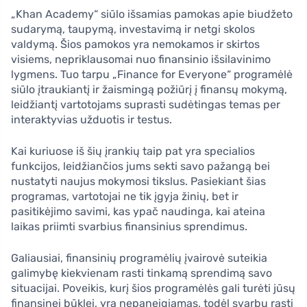
„Khan Academy“ siūlo išsamias pamokas apie biudžeto
sudarymą, taupymą, investavimą ir netgi skolos
valdymą. Šios pamokos yra nemokamos ir skirtos
visiems, nepriklausomai nuo finansinio išsilavinimo
lygmens. Tuo tarpu „Finance for Everyone“ programėlė
siūlo įtraukiantį ir žaismingą požiūrį į finansų mokymą,
leidžiantį vartotojams suprasti sudėtingas temas per
interaktyvias užduotis ir testus.
Kai kuriuose iš šių įrankių taip pat yra specialios
funkcijos, leidžiančios jums sekti savo pažangą bei
nustatyti naujus mokymosi tikslus. Pasiekiant šias
programas, vartotojai ne tik įgyja žinių, bet ir
pasitikėjimo savimi, kas ypač naudinga, kai ateina
laikas priimti svarbius finansinius sprendimus.
Galiausiai, finansinių programėlių įvairovė suteikia
galimybę kiekvienam rasti tinkamą sprendimą savo
situacijai. Poveikis, kurį šios programėlės gali turėti jūsų
finansinei būklei, yra nepaneigiamas, todėl svarbu rasti