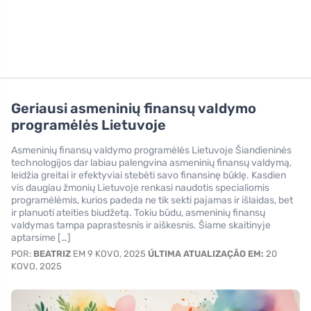
Geriausi asmeninių finansų valdymo
programėlės Lietuvoje
Asmeninių finansų valdymo programėlės Lietuvoje Šiandieninės
technologijos dar labiau palengvina asmeninių finansų valdymą,
leidžia greitai ir efektyviai stebėti savo finansinę būklę. Kasdien
vis daugiau žmonių Lietuvoje renkasi naudotis specialiomis
programėlėmis, kurios padeda ne tik sekti pajamas ir išlaidas, bet
ir planuoti ateities biudžetą. Tokiu būdu, asmeninių finansų
valdymas tampa paprastesnis ir aiškesnis. Šiame skaitinyje
aptarsime […]
POR:
BEATRIZ
EM 9 KOVO, 2025
ÚLTIMA ATUALIZAÇÃO EM:
20
KOVO, 2025