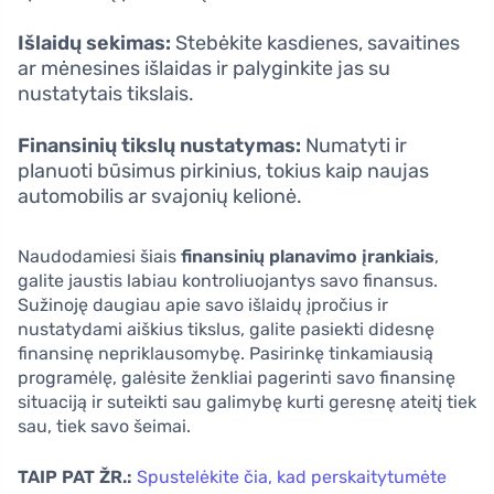
Išlaidų sekimas:
Stebėkite kasdienes, savaitines
ar mėnesines išlaidas ir palyginkite jas su
nustatytais tikslais.
Finansinių tikslų nustatymas:
Numatyti ir
planuoti būsimus pirkinius, tokius kaip naujas
automobilis ar svajonių kelionė.
Naudodamiesi šiais
finansinių planavimo įrankiais
,
galite jaustis labiau kontroliuojantys savo finansus.
Sužinoję daugiau apie savo išlaidų įpročius ir
nustatydami aiškius tikslus, galite pasiekti didesnę
finansinę nepriklausomybę. Pasirinkę tinkamiausią
programėlę, galėsite ženkliai pagerinti savo finansinę
situaciją ir suteikti sau galimybę kurti geresnę ateitį tiek
sau, tiek savo šeimai.
TAIP PAT ŽR.:
Spustelėkite čia, kad perskaitytumėte