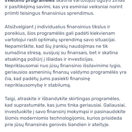
švietimo programėlės
skatina vartotojus ugdyti žinias
ir pasitikėjimą savimi, kas yra esminiai veiksniai norint
priimti teisingus finansinius sprendimus.
Atsižvelgiant į individualius finansinius tikslus ir
poreikius, šios programėlės gali padėti kiekvienam
vartotojui rasti optimalų sprendimą savo situacijai.
Nepamirškite, kad šių įrankių naudojimas ne tik
sumažina stresą, susijusį su finansais, bet ir skatina
atsakingą požiūrį į išlaidas ir investicijas.
Nepriklausomai nuo jūsų finansinio išsilavinimo lygio,
geriausios asmeninių finansų valdymo programėlės yra
čia, kad padėtų jums pasiekti finansinę
nepriklausomybę ir stabilumą.
Taigi, atraskite ir išbandykite skirtingas programėles,
kad suprastumėte, kas jums tinka geriausiai. Galiausiai,
investuokite į savo finansinį mokymąsi ir pasinaudokite
šiomis moderniomis technologijomis, kurios prisideda
prie jūsų finansinės gerovės šiandien ir ateityje.