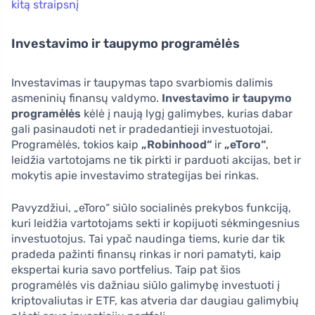
kitą straipsnį
Investavimo ir taupymo programėlės
Investavimas ir taupymas tapo svarbiomis dalimis
asmeninių finansų valdymo.
Investavimo ir taupymo
programėlės
kėlė į naują lygį galimybes, kurias dabar
gali pasinaudoti net ir pradedantieji investuotojai.
Programėlės, tokios kaip
„Robinhood“
ir
„eToro“
,
leidžia vartotojams ne tik pirkti ir parduoti akcijas, bet ir
mokytis apie investavimo strategijas bei rinkas.
Pavyzdžiui, „eToro“ siūlo socialinės prekybos funkciją,
kuri leidžia vartotojams sekti ir kopijuoti sėkmingesnius
investuotojus. Tai ypač naudinga tiems, kurie dar tik
pradeda pažinti finansų rinkas ir nori pamatyti, kaip
ekspertai kuria savo portfelius. Taip pat šios
programėlės vis dažniau siūlo galimybę investuoti į
kriptovaliutas ir ETF, kas atveria dar daugiau galimybių