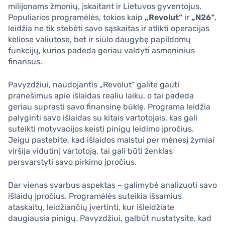
milijonams žmonių, įskaitant ir Lietuvos gyventojus.
Populiarios programėlės, tokios kaip
„Revolut“
ir
„N26“
,
leidžia ne tik stebėti savo sąskaitas ir atlikti operacijas
keliose valiutose, bet ir siūlo daugybę papildomų
funkcijų, kurios padeda geriau valdyti asmeninius
finansus.
Pavyzdžiui, naudojantis „Revolut“ galite gauti
pranešimus apie išlaidas realiu laiku, o tai padeda
geriau suprasti savo finansinę būklę. Programa leidžia
palyginti savo išlaidas su kitais vartotojais, kas gali
suteikti motyvacijos keisti pinigų leidimo įpročius.
Jeigu pastebite, kad išlaidos maistui per mėnesį žymiai
viršija vidutinį vartotoją, tai gali būti ženklas
persvarstyti savo pirkimo įpročius.
Dar vienas svarbus aspektas – galimybė analizuoti savo
išlaidų įpročius. Programėlės suteikia išsamius
ataskaitų, leidžiančių įvertinti, kur išleidžiate
daugiausia pinigų. Pavyzdžiui, galbūt nustatysite, kad