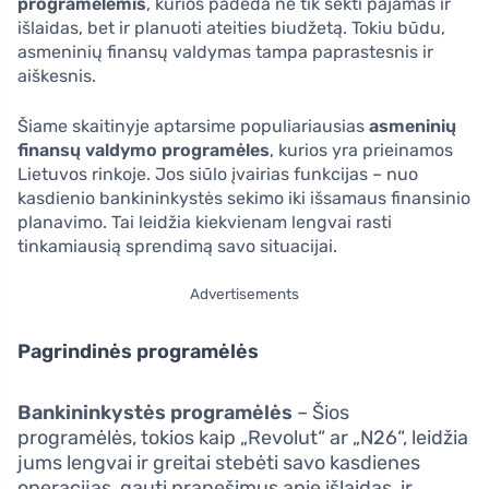
programėlėmis
, kurios padeda ne tik sekti pajamas ir
išlaidas, bet ir planuoti ateities biudžetą. Tokiu būdu,
asmeninių finansų valdymas tampa paprastesnis ir
aiškesnis.
Šiame skaitinyje aptarsime populiariausias
asmeninių
finansų valdymo programėles
, kurios yra prieinamos
Lietuvos rinkoje. Jos siūlo įvairias funkcijas – nuo
kasdienio bankininkystės sekimo iki išsamaus finansinio
planavimo. Tai leidžia kiekvienam lengvai rasti
tinkamiausią sprendimą savo situacijai.
Advertisements
Pagrindinės programėlės
Bankininkystės programėlės
– Šios
programėlės, tokios kaip „Revolut“ ar „N26“, leidžia
jums lengvai ir greitai stebėti savo kasdienes
operacijas, gauti pranešimus apie išlaidas, ir