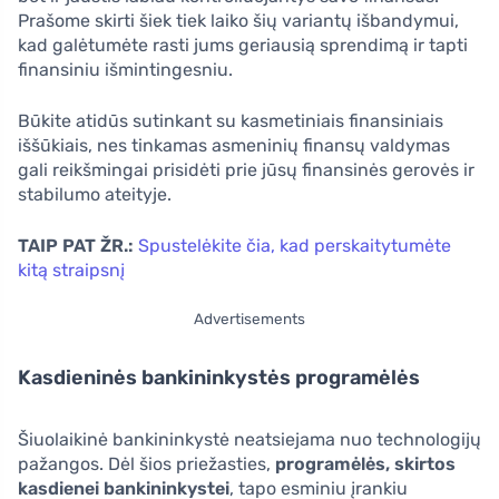
Prašome skirti šiek tiek laiko šių variantų išbandymui,
kad galėtumėte rasti jums geriausią sprendimą ir tapti
finansiniu išmintingesniu.
Būkite atidūs sutinkant su kasmetiniais finansiniais
iššūkiais, nes tinkamas asmeninių finansų valdymas
gali reikšmingai prisidėti prie jūsų finansinės gerovės ir
stabilumo ateityje.
TAIP PAT ŽR.:
Spustelėkite čia, kad perskaitytumėte
kitą straipsnį
Advertisements
Kasdieninės bankininkystės programėlės
Šiuolaikinė bankininkystė neatsiejama nuo technologijų
pažangos. Dėl šios priežasties,
programėlės, skirtos
kasdienei bankininkystei
, tapo esminiu įrankiu