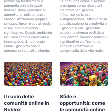
Roblox ha trasformato le
Le comunità online di Roblox
comunità online in spazi
emergono come laboratori
dinamici dove i giocatori si
identitari per i giovani,
connettono, collaborano e
influenzando la loro
creano. Attraverso gruppi di
autopercezione. Attraverso la
sviluppo, forum e social media,
socializzazione, la creatività e
si sviluppano relazioni
il gioco di ruolo, i giocatori
significative. Questo ambiente
esplorano diverse parti della
inclusivo stimola creatività e
loro identità, creando relazioni
innovazione, dimostrando
significative e affrontando
come il gioco favorisca
sfide che riflettono le
connessioni sociali profonde.
complessità della vita reale.
Il ruolo delle
Sfide e
comunità online in
opportunità: come
Roblox
le comunità online