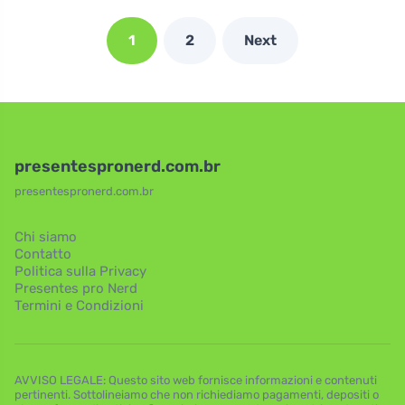
1
2
Next
presentespronerd.com.br
presentespronerd.com.br
Chi siamo
Contatto
Politica sulla Privacy
Presentes pro Nerd
Termini e Condizioni
AVVISO LEGALE: Questo sito web fornisce informazioni e contenuti
pertinenti. Sottolineiamo che non richiediamo pagamenti, depositi o