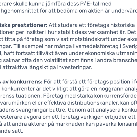
erare skulle kunna jämföra dess P/E-tal med
hgenomsnittet för att bedöma om aktien är undervär
iska prestationer:
Att studera ett företags historiska
tioner ger insikter i hur stabilt dess verksamhet är. De
att titta på företag som visat motståndskraft under ek
gar. Till exempel har många livsmedelsföretag i Sveri
, haft fortsatt tillväxt även under ekonomiska utmani
 saknar ofta den volatilitet som finns i andra branscher
l attraktiva långsiktiga investeringar.
s av konkurrens:
För att förstå ett företags position i 
ina konkurrenter är det viktigt att göra en noggrann anal
renssituationen. Företag med starka konkurrensförde
 varumärken eller effektiva distributionskanaler, kan o
dens svängningar bättre. Genom att analysera konku
vesterare avgöra om ett företag verkligen erbjuder ett
å att andra aktörer på marknaden kan påverka lönsa
nde sätt.