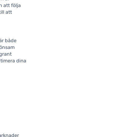
 att följa
ll att
 är både
 lönsam
grant
timera dina
marknader