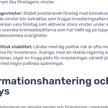
nom öka företagens vinster.
agsvinster:
Stabilt presterande företag med konsekv
e vinster bör betraktas som trygga investeringsalterna
l kan vara företag som aktiverar stora vinster under s
 svenska livsmedelsjättarna som har hållit sig på top
ekonomiska svårigheter.
itisk stabilitet:
Länder med låg politisk risk är ofta m
tiva för investerare. Sverige, med sin stabila regering 
tioner, utgör en trygg plats för investeringar, särskilt
 med högre politiska spänningar.
rmationshantering oc
ys
g informerad om aktuella trender och förändringar i marknad