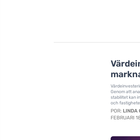
Värdei
markna
Värdeinvesterin
Genom att anal
stabilitet kan
och fastigheter
POR:
LINDA
FEBRUARI 18