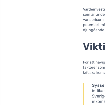
Värdeinveste
som är under
vars priser 
potentiell m
djupgående f
Vikt
För att navi
faktorer som
kritiska kom
Sysse
indika
Sverig
inkomst