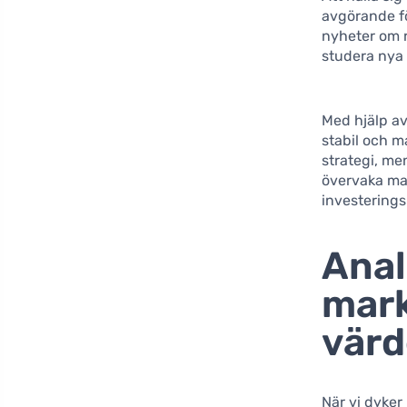
avgörande fö
nyheter om r
studera nya 
Med hjälp av
stabil och m
strategi, m
övervaka ma
investerings
Anal
mark
värd
När vi dyker