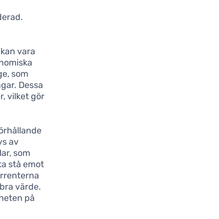
derad.
t kan vara
onomiska
ge, som
ngar. Dessa
, vilket gör
förhållande
ys av
lar, som
fta stå emot
rrenterna
 bra värde.
mheten på