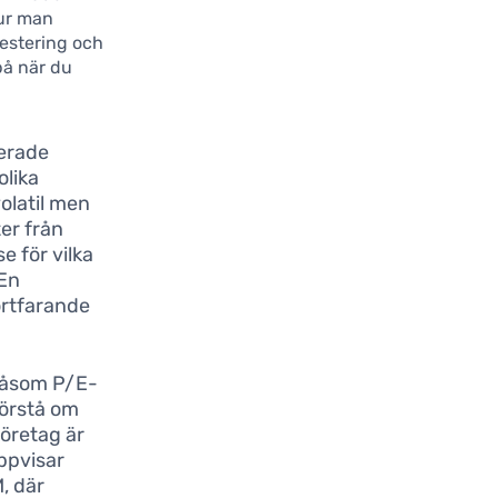
hur man
estering och
på när du
derade
olika
olatil men
er från
e för vilka
 En
ortfarande
 såsom P/E-
förstå om
företag är
uppvisar
, där