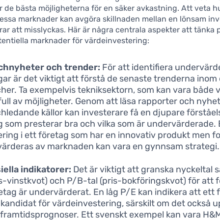
 de bästa möjligheterna för en säker avkastning. Att veta 
dessa marknader kan avgöra skillnaden mellan en lönsam inv
rar att misslyckas. Här är några centrala aspekter att tänka 
tentiella marknader för värdeinvestering:
chnyheter och trender:
För att identifiera undervär
gar är det viktigt att förstå de senaste trenderna inom 
her. Ta exempelvis tekniksektorn, som kan vara både v
full av möjligheter. Genom att läsa rapporter och nyhet
hledande källor kan investerare få en djupare förståels
g som presterar bra och vilka som är undervärderade.
ering i ett företag som har en innovativ produkt men f
ärderas av marknaden kan vara en gynnsam strategi.
iella indikatorer:
Det är viktigt att granska nyckeltal
ris-vinstkvot) och P/B-tal (pris-bokföringskvot) för att 
retag är undervärderat. En låg P/E kan indikera att ett 
 kandidat för värdeinvestering, särskilt om det också 
 framtidsprognoser. Ett svenskt exempel kan vara H&M