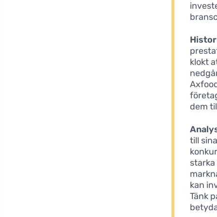
invest
bransc
Histor
presta
klokt 
nedgån
Axfood
företag
dem til
Analy
till s
konkur
starka
markna
kan in
Tänk p
betyda