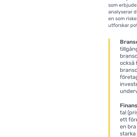
som erbjuder
analyserar 
en som riske
utforskar po
Brans
tillgån
bransc
också 
bransc
företa
invest
underv
Finans
tal (p
ett fö
en bra
starka