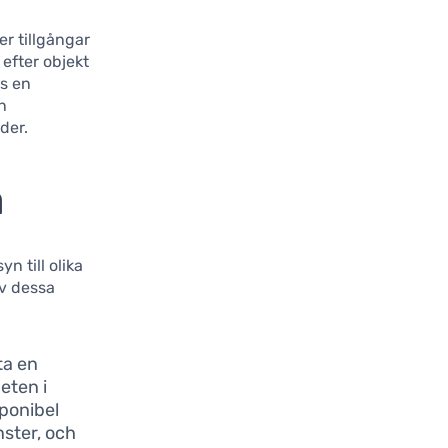
er tillgångar
efter objekt
ns en
n
der.
a
n till olika
av dessa
ta en
eten i
ponibel
nster, och