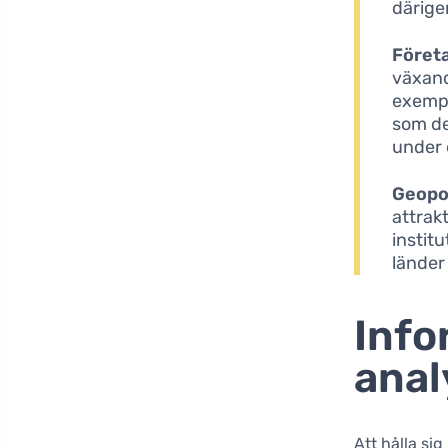
därige
Föret
växand
exempe
som de
under 
Geopol
attrak
institu
länder
Info
anal
Att hålla si