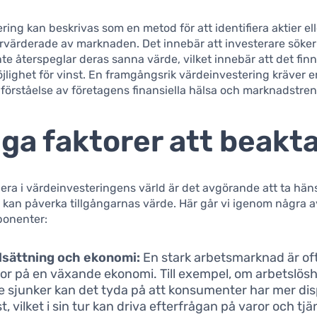
ring kan beskrivas som en metod för att identifiera aktier ell
värderade av marknaden. Det innebär att investerare söker 
inte återspeglar deras sanna värde, vilket innebär att det fin
öjlighet för vinst. En framgångsrik värdeinvestering kräver e
örståelse av företagens finansiella hälsa och marknadstren
iga faktorer att beakt
gera i värdeinvesteringens värld är det avgörande att ta hänsy
 kan påverka tillgångarnas värde. Här går vi igenom några 
ponenter:
lsättning och ekonomi:
En stark arbetsmarknad är of
tor på en växande ekonomi. Till exempel, om arbetslösh
e sjunker kan det tyda på att konsumenter har mer dis
, vilket i sin tur kan driva efterfrågan på varor och tjä