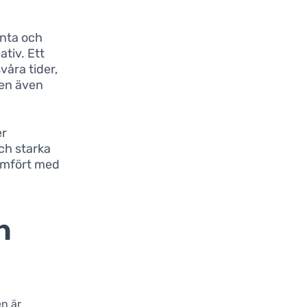
enta och
tiv. Ett
våra tider,
pen även
er
och starka
 jämfört med
h
en är