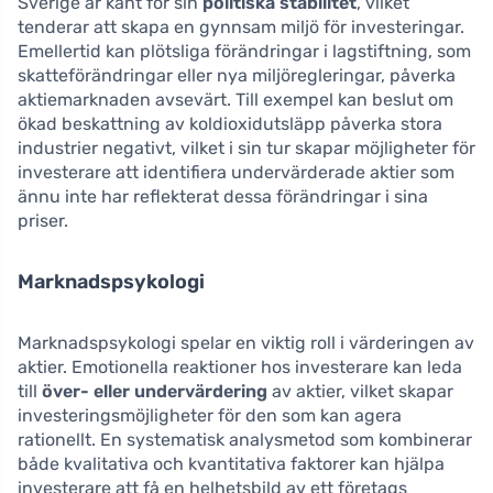
Sverige är känt för sin
politiska stabilitet
, vilket
tenderar att skapa en gynnsam miljö för investeringar.
Emellertid kan plötsliga förändringar i lagstiftning, som
skatteförändringar eller nya miljöregleringar, påverka
aktiemarknaden avsevärt. Till exempel kan beslut om
ökad beskattning av koldioxidutsläpp påverka stora
industrier negativt, vilket i sin tur skapar möjligheter för
investerare att identifiera undervärderade aktier som
ännu inte har reflekterat dessa förändringar i sina
priser.
Marknadspsykologi
Marknadspsykologi spelar en viktig roll i värderingen av
aktier. Emotionella reaktioner hos investerare kan leda
till
över- eller undervärdering
av aktier, vilket skapar
investeringsmöjligheter för den som kan agera
rationellt. En systematisk analysmetod som kombinerar
både kvalitativa och kvantitativa faktorer kan hjälpa
investerare att få en helhetsbild av ett företags