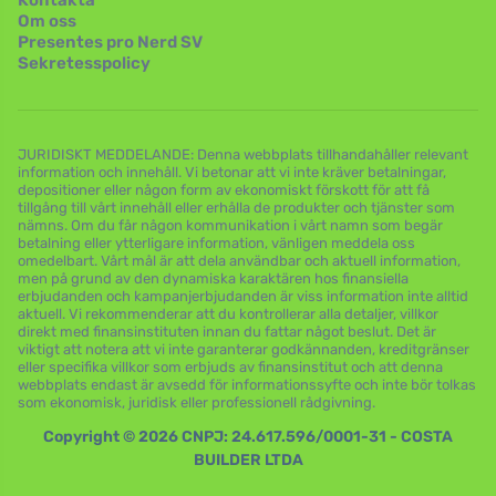
Kontakta
Om oss
Presentes pro Nerd SV
Sekretesspolicy
JURIDISKT MEDDELANDE: Denna webbplats tillhandahåller relevant
information och innehåll. Vi betonar att vi inte kräver betalningar,
depositioner eller någon form av ekonomiskt förskott för att få
tillgång till vårt innehåll eller erhålla de produkter och tjänster som
nämns. Om du får någon kommunikation i vårt namn som begär
betalning eller ytterligare information, vänligen meddela oss
omedelbart. Vårt mål är att dela användbar och aktuell information,
men på grund av den dynamiska karaktären hos finansiella
erbjudanden och kampanjerbjudanden är viss information inte alltid
aktuell. Vi rekommenderar att du kontrollerar alla detaljer, villkor
direkt med finansinstituten innan du fattar något beslut. Det är
viktigt att notera att vi inte garanterar godkännanden, kreditgränser
eller specifika villkor som erbjuds av finansinstitut och att denna
webbplats endast är avsedd för informationssyfte och inte bör tolkas
som ekonomisk, juridisk eller professionell rådgivning.
Copyright © 2026 CNPJ: 24.617.596/0001-31 - COSTA
BUILDER LTDA