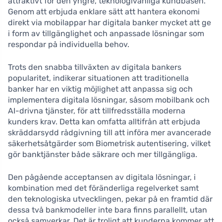
attraktivt för den yngre, teknologivänliga kundbasen.
Genom att erbjuda enklare sätt att hantera ekonomi
direkt via mobilappar har digitala banker mycket att ge
i form av tillgänglighet och anpassade lösningar som
respondar på individuella behov.
Trots den snabba tillväxten av digitala bankers
popularitet, indikerar situationen att traditionella
banker har en viktig möjlighet att anpassa sig och
implementera digitala lösningar, såsom mobilbank och
AI-drivna tjänster, för att tillfredsställa moderna
kunders krav. Detta kan omfatta alltifrån att erbjuda
skräddarsydd rådgivning till att införa mer avancerade
säkerhetsåtgärder som Biometrisk autentisering, vilket
gör banktjänster både säkrare och mer tillgängliga.
Den pågående acceptansen av digitala lösningar, i
kombination med det föränderliga regelverket samt
den teknologiska utvecklingen, pekar på en framtid där
dessa två bankmodeller inte bara finns parallellt, utan
också samverkar. Det är troligt att kunderna kommer att