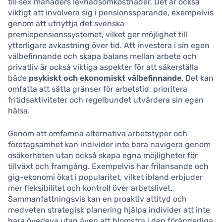
till sex månaders levnadsomkostnader. Det är också
viktigt att involvera sig i pensionssparande, exempelvis
genom att utnyttja det svenska
premiepensionssystemet, vilket ger möjlighet till
ytterligare avkastning över tid. Att investera i sin egen
välbefinnande och skapa balans mellan arbete och
privatliv är också viktiga aspekter för att säkerställa
både
psykiskt och ekonomiskt välbefinnande
. Det kan
omfatta att sätta gränser för arbetstid, prioritera
fritidsaktiviteter och regelbundet utvärdera sin egen
hälsa.
Genom att omfamna alternativa arbetstyper och
företagsamhet kan individer inte bara navigera genom
osäkerheten utan också skapa egna möjligheter för
tillväxt och framgång. Exempelvis har frilansande och
gig-ekonomi ökat i popularitet, vilket ibland erbjuder
mer fleksibilitet och kontroll över arbetslivet.
Sammanfattningsvis kan en proaktiv attityd och
medveten strategisk planering hjälpa individer att inte
bara överleva utan även att blomstra i den föränderliga