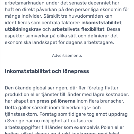
arbetsmarknaden under det senaste decenniet har
haft en direkt påverkan på den personliga ekonomin för
många individer. Särskilt tre huvudområden kan
identifieras som centrala faktorer:
inkomststabilitet
,
utbildningskrav
och
arbetslivets flexibilitet
. Dessa
aspekter samverkar på olika sätt och definierar det
ekonomiska landskapet för dagens arbetstagare.
Advertisements
Inkomststabilitet och lönepress
Den ökande globaliseringen, där fler företag flyttar
produktion eller tjänster till länder med lägre kostnader,
har skapat en
press på lönerna
inom flera branscher.
Detta gäller särskilt inom tillverknings- och
tjänstesektorn. Företag som tidigare tog emot uppdrag
i Sverige har nu möjlighet att outsourca
arbetsuppgifter till länder som exempelvis Polen eller
Indien, vilket skapar en direkt konkurrens med lokal