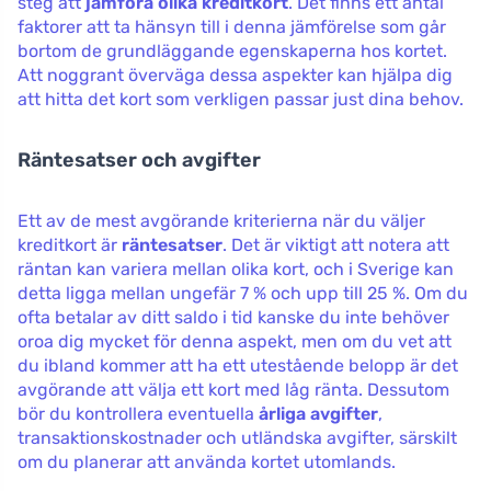
steg att
jämföra olika kreditkort
. Det finns ett antal
faktorer att ta hänsyn till i denna jämförelse som går
bortom de grundläggande egenskaperna hos kortet.
Att noggrant överväga dessa aspekter kan hjälpa dig
att hitta det kort som verkligen passar just dina behov.
Räntesatser och avgifter
Ett av de mest avgörande kriterierna när du väljer
kreditkort är
räntesatser
. Det är viktigt att notera att
räntan kan variera mellan olika kort, och i Sverige kan
detta ligga mellan ungefär 7 % och upp till 25 %. Om du
ofta betalar av ditt saldo i tid kanske du inte behöver
oroa dig mycket för denna aspekt, men om du vet att
du ibland kommer att ha ett utestående belopp är det
avgörande att välja ett kort med låg ränta. Dessutom
bör du kontrollera eventuella
årliga avgifter
,
transaktionskostnader och utländska avgifter, särskilt
om du planerar att använda kortet utomlands.