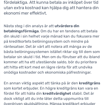
fördelaktiga. Att kunna betala av inköpet över tid
utan extra kostnad kan hjälpa dig att hantera din
ekonomi mer effektivt.
Nästa steg i din analys är att
utvärdera din
betalningsförmåga
. Om du har en tendens att betala
din skuld i sin helhet varje månad kan du fokusera mer
på kreditkortets belöningssystem och mindre på
räntesatser. Det är värt att notera att många av de
bästa belöningssystemen istället riktar sig till dem som
betalar sin skuld i tid. Men om du förutser att du ibland
kommer att ha ett utestående saldo, bör du prioritera
att hitta ett kort med en lägre ränta för att undvika
onödiga kostnader och ekonomiska påfrestningar.
En annan viktig aspekt att tänka på är den
kreditgräns
som kortet erbjuder. En högre kreditgräns kan vara en
fördel för att hålla din
kreditvärdighet
stabil. Det är
dock viktigt att du inte låter detta uppmuntra till
överdriven skuldsättning. Många kreditkort erbjuder