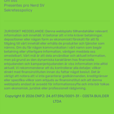
Om oss
Presentes pro Nerd SV
Sekretesspolicy
JURIDISKT MEDDELANDE: Denna webbplats tillhandahåller relevant
information och innehåll. Vi betonar att vi inte kräver betalningar,
depositioner eller någon form av ekonomiskt förskott för att få
tillgång till vårt innehåll eller erhålla de produkter och tjänster som
nämns. Om du får någon kommunikation i vårt namn som begär
betalning eller ytterligare information, vänligen meddela oss
omedelbart. Vårt mål är att dela användbar och aktuell information,
men på grund av den dynamiska karaktären hos finansiella
erbjudanden och kampanjerbjudanden är viss information inte alltid
aktuell. Vi rekommenderar att du kontrollerar alla detaljer, villkor
direkt med finansinstituten innan du fattar något beslut. Det är
viktigt att notera att vi inte garanterar godkännanden, kreditgränser
eller specifika villkor som erbjuds av finansinstitut och att denna
webbplats endast är avsedd för informationssyfte och inte bör tolkas
som ekonomisk, juridisk eller professionell rådgivning.
Copyright © 2026 CNPJ: 24.617.596/0001-31 - COSTA BUILDER
LTDA