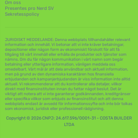
Om oss
Presentes pro Nerd SV
Sekretesspolicy
JURIDISKT MEDDELANDE: Denna webbplats tillhandahåller relevant
information och innehåll. Vi betonar att vi inte kräver betalningar,
depositioner eller någon form av ekonomiskt förskott för att få
tillgång till vårt innehåll eller erhålla de produkter och tjänster som
nämns. Om du får någon kommunikation i vårt namn som begär
betalning eller ytterligare information, vänligen meddela oss
omedelbart. Vårt mål är att dela användbar och aktuell information,
men på grund av den dynamiska karaktären hos finansiella
erbjudanden och kampanjerbjudanden är viss information inte alltid
aktuell. Vi rekommenderar att du kontrollerar alla detaljer, villkor
direkt med finansinstituten innan du fattar något beslut. Det är
viktigt att notera att vi inte garanterar godkännanden, kreditgränser
eller specifika villkor som erbjuds av finansinstitut och att denna
webbplats endast är avsedd för informationssyfte och inte bör tolkas
som ekonomisk, juridisk eller professionell rådgivning.
Copyright © 2026 CNPJ: 24.617.596/0001-31 - COSTA BUILDER
LTDA