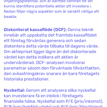
intjäningspotential, och är därmed centralt för att
kunna identifiera potentiella aktier att investera i.
Nedan följer några aspekter som är särskilt viktiga att
beakta:
Diskonterat kassaflöde (DCF):
Denna teknik
innebär att uppskatta det framtida kassaflödet
ett företag förväntas generera och sedan
diskontera detta värde tillbaka till dagens värde.
Om aktiepriset ligger lägre än det diskonterade
värdet kan detta indikera att aktien är
undervärderad. DCF-analysen involverar
parametrar såsom den förväntade tillväxttakten,
den avkastningskrav snarare än bara företagets
historiska prestationer.
Nyckeltal:
Genom att analysera olika nyckeltal
kan investerare få en inblick i företagets
finansiella hälsa. Nyckeltal som P/E (pris/inkomst),
P/B (pris/bokfört värde) och P/S (pris/försäljning)