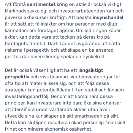
Att förstå
sentimentet
kring en aktie är också viktigt.
Marknadspsykologi och investerarbeteenden kan och
påverka aktiekurser kraftigt. Att beakta
insynshandel
är ett sätt att få insikter om hur personer med djup
kännedom om företaget agerar. Om ledningen köper
aktier, kan detta vara ett tecken på deras tro på
företagets framtid. Därtill är det avgörande att sätta
riskerna i perspektiv och att skapa en balanserad
portfölj där diversifiering spelar en nyckelroll.
Det är också väsentligt att ha ett
långsiktigt
perspektiv
och viss tålamod. Värdeinvesteringar tar
ofta tid att materialisera sig, och att följa dessa
strategier kan potentiellt leda till en stabil och lönsam
investeringsportfölj. Genom att kombinera dessa
principer, kan investerare inte bara öka sina chanser
att identifiera undervärderade aktier, utan även
utveckla sina kunskaper på aktiemarknaden på sikt.
Detta kan slutligen resultera i ökad personlig finansiell
frihet och mindre ekonomisk osäkerhet.