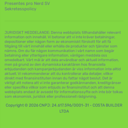
Presentes pro Nerd SV
Sekretesspolicy
JURIDISKT MEDDELANDE: Denna webbplats tillhandahåller relevant
information och innehåll. Vi betonar att vi inte kräver betalningar,
depositioner eller någon form av ekonomiskt förskott för att få
tillgång till vårt innehåll eller erhålla de produkter och tjänster som
nämns. Om du får någon kommunikation i vårt namn som begär
betalning eller ytterligare information, vänligen meddela oss
omedelbart. Vårt mål är att dela användbar och aktuell information,
men på grund av den dynamiska karaktären hos finansiella
erbjudanden och kampanjerbjudanden är viss information inte alltid
aktuell. Vi rekommenderar att du kontrollerar alla detaljer, villkor
direkt med finansinstituten innan du fattar något beslut. Det är
viktigt att notera att vi inte garanterar godkännanden, kreditgränser
eller specifika villkor som erbjuds av finansinstitut och att denna
webbplats endast är avsedd för informationssyfte och inte bör tolkas
som ekonomisk, juridisk eller professionell rådgivning.
Copyright © 2026 CNPJ: 24.617.596/0001-31 - COSTA BUILDER
LTDA