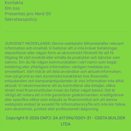
Kontakta
Om oss
Presentes pro Nerd SV
Sekretesspolicy
JURIDISKT MEDDELANDE: Denna webbplats tillhandahåller relevant
information och innehåll. Vi betonar att vi inte kräver betalningar,
depositioner eller någon form av ekonomiskt förskott för att få
tillgång till vårt innehåll eller erhålla de produkter och tjänster som
nämns. Om du får någon kommunikation i vårt namn som begär
betalning eller ytterligare information, vänligen meddela oss
omedelbart. Vårt mål är att dela användbar och aktuell information,
men på grund av den dynamiska karaktären hos finansiella
erbjudanden och kampanjerbjudanden är viss information inte alltid
aktuell. Vi rekommenderar att du kontrollerar alla detaljer, villkor
direkt med finansinstituten innan du fattar något beslut. Det är
viktigt att notera att vi inte garanterar godkännanden, kreditgränser
eller specifika villkor som erbjuds av finansinstitut och att denna
webbplats endast är avsedd för informationssyfte och inte bör tolkas
som ekonomisk, juridisk eller professionell rådgivning.
Copyright © 2026 CNPJ: 24.617.596/0001-31 - COSTA BUILDER
LTDA