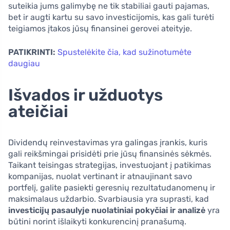
suteikia jums galimybę ne tik stabiliai gauti pajamas,
bet ir augti kartu su savo investicijomis, kas gali turėti
teigiamos įtakos jūsų finansinei gerovei ateityje.
PATIKRINTI:
Spustelėkite čia, kad sužinotumėte
daugiau
Išvados ir užduotys
ateičiai
Dividendų reinvestavimas yra galingas įrankis, kuris
gali reikšmingai prisidėti prie jūsų finansinės sėkmės.
Taikant teisingas strategijas, investuojant į patikimas
kompanijas, nuolat vertinant ir atnaujinant savo
portfelį, galite pasiekti geresnių rezultatudanomenų ir
maksimalaus uždarbio. Svarbiausia yra suprasti, kad
investicijų pasaulyje nuolatiniai pokyčiai ir analizė
yra
būtini norint išlaikyti konkurencinį pranašumą.