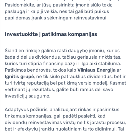
Pasidomėkite, ar jūsų pasirinkta įmonė siūlo tokią
paslaugą ir kaip ji veikia, nes tai gali būti puikus
papildomas įrankis sėkmingam reinvestavimui.
Investuokite į patikimas kompanijas
Šiandien rinkoje galima rasti daugybę įmonių, kurios
žada didelius dividendus, tačiau geriausia rinktis tas,
kurios turi stiprią finansinę bazę ir ilgalaikį stabilumą.
Patikimos bendrovės, tokios kaip
Vilniaus Energija
ar
Ignitis grupė
, ne tik siūlo patrauklius dividendus, bet ir
turi tvirtą reputaciją bei patikimą verslo modelį. Kasmet
vertinant jų rezultatus, galite būti ramūs dėl savo
investicijų saugumo.
Adaptyvus požiūris, analizuojant rinkas ir pasirinkus
tinkamus kompanijas, gali padėti pasiekti, kad
dividendų reinvestavimas virstų ne tik įprastu procesu,
bet ir efektyviu įrankiu nuolatiniam turto didinimui. Tai