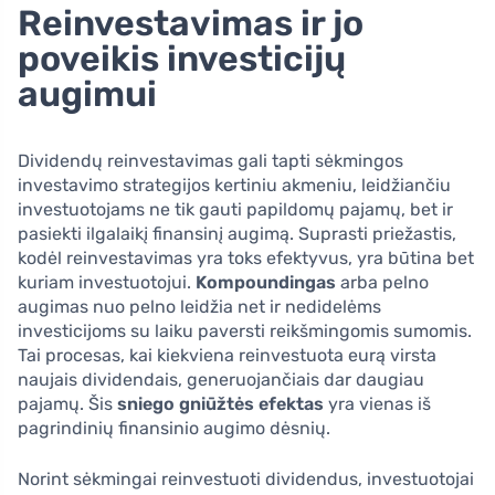
Reinvestavimas ir jo
poveikis investicijų
augimui
Dividendų reinvestavimas gali tapti sėkmingos
investavimo strategijos kertiniu akmeniu, leidžiančiu
investuotojams ne tik gauti papildomų pajamų, bet ir
pasiekti ilgalaikį finansinį augimą. Suprasti priežastis,
kodėl reinvestavimas yra toks efektyvus, yra būtina bet
kuriam investuotojui.
Kompoundingas
arba pelno
augimas nuo pelno leidžia net ir nedidelėms
investicijoms su laiku paversti reikšmingomis sumomis.
Tai procesas, kai kiekviena reinvestuota eurą virsta
naujais dividendais, generuojančiais dar daugiau
pajamų. Šis
sniego gniūžtės efektas
yra vienas iš
pagrindinių finansinio augimo dėsnių.
Norint sėkmingai reinvestuoti dividendus, investuotojai