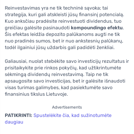
Reinvestavimas yra ne tik techninė sąvoka; tai
strategija, kuri gali atskleisti jūsų finansinį potencialą.
Kuo anksčiau pradėsite reinvestuoti dividendus, tuo
greičiau galėsite pasinaudoti
kompoundingo efektu
.
Šis efektas leidžia depozito palūkanoms augti ne tik
nuo pradinės sumos, bet ir nuo ankstesnių palūkanų,
todėl ilgainiui jūsų uždarbis gali padidėti ženkliai.
Galiausiai, nuolat stebėkite savo investicijų rezultatus ir
prisitaikykite prie rinkos pokyčių, kad užtikrintumėte
sėkmingą dividendų reinvestavimą. Taip ne tik
apsaugosite savo investicijas, bet ir galėsite išnaudoti
visas turimas galimybes, kad pasiektumėte savo
finansinius tikslus Lietuvoje.
Advertisements
PATIKRINTI:
Spustelėkite čia, kad sužinotumėte
daugiau