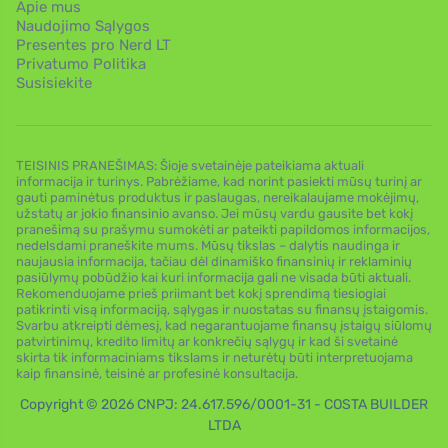
Apie mus
Naudojimo Sąlygos
Presentes pro Nerd LT
Privatumo Politika
Susisiekite
TEISINIS PRANEŠIMAS: Šioje svetainėje pateikiama aktuali
informacija ir turinys. Pabrėžiame, kad norint pasiekti mūsų turinį ar
gauti paminėtus produktus ir paslaugas, nereikalaujame mokėjimų,
užstatų ar jokio finansinio avanso. Jei mūsų vardu gausite bet kokį
pranešimą su prašymu sumokėti ar pateikti papildomos informacijos,
nedelsdami praneškite mums. Mūsų tikslas – dalytis naudinga ir
naujausia informacija, tačiau dėl dinamiško finansinių ir reklaminių
pasiūlymų pobūdžio kai kuri informacija gali ne visada būti aktuali.
Rekomenduojame prieš priimant bet kokį sprendimą tiesiogiai
patikrinti visą informaciją, sąlygas ir nuostatas su finansų įstaigomis.
Svarbu atkreipti dėmesį, kad negarantuojame finansų įstaigų siūlomų
patvirtinimų, kredito limitų ar konkrečių sąlygų ir kad ši svetainė
skirta tik informaciniams tikslams ir neturėtų būti interpretuojama
kaip finansinė, teisinė ar profesinė konsultacija.
Copyright © 2026 CNPJ: 24.617.596/0001-31 - COSTA BUILDER
LTDA