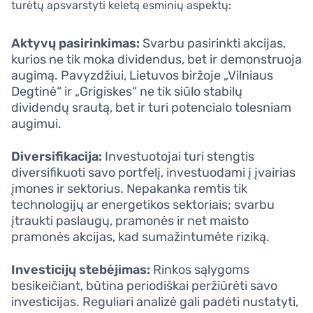
turėtų apsvarstyti keletą esminių aspektų:
Aktyvų pasirinkimas:
Svarbu pasirinkti akcijas,
kurios ne tik moka dividendus, bet ir demonstruoja
augimą. Pavyzdžiui, Lietuvos biržoje „Vilniaus
Degtinė“ ir „Grigiskes“ ne tik siūlo stabilų
dividendų srautą, bet ir turi potencialo tolesniam
augimui.
Diversifikacija:
Investuotojai turi stengtis
diversifikuoti savo portfelį, investuodami į įvairias
įmones ir sektorius. Nepakanka remtis tik
technologijų ar energetikos sektoriais; svarbu
įtraukti paslaugų, pramonės ir net maisto
pramonės akcijas, kad sumažintumėte riziką.
Investicijų stebėjimas:
Rinkos sąlygoms
besikeičiant, būtina periodiškai peržiūrėti savo
investicijas. Reguliari analizė gali padėti nustatyti,