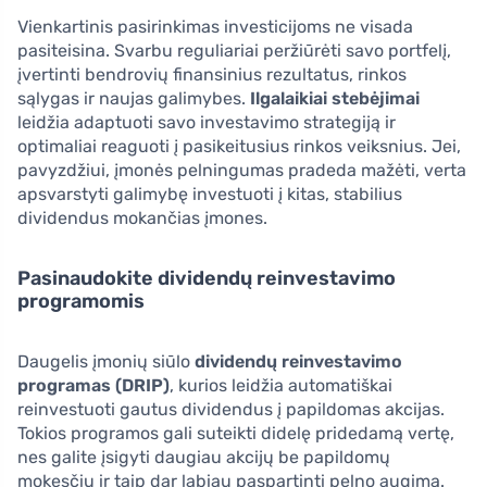
Vienkartinis pasirinkimas investicijoms ne visada
pasiteisina. Svarbu reguliariai peržiūrėti savo portfelį,
įvertinti bendrovių finansinius rezultatus, rinkos
sąlygas ir naujas galimybes.
Ilgalaikiai stebėjimai
leidžia adaptuoti savo investavimo strategiją ir
optimaliai reaguoti į pasikeitusius rinkos veiksnius. Jei,
pavyzdžiui, įmonės pelningumas pradeda mažėti, verta
apsvarstyti galimybę investuoti į kitas, stabilius
dividendus mokančias įmones.
Pasinaudokite dividendų reinvestavimo
programomis
Daugelis įmonių siūlo
dividendų reinvestavimo
programas (DRIP)
, kurios leidžia automatiškai
reinvestuoti gautus dividendus į papildomas akcijas.
Tokios programos gali suteikti didelę pridedamą vertę,
nes galite įsigyti daugiau akcijų be papildomų
mokesčių ir taip dar labiau paspartinti pelno augimą.