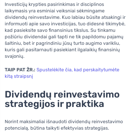
Investicijų krypties pasirinkimas ir disciplinos
laikymasis yra esminiai veiksniai sėkmingame
dividendų reinvestavime. Kuo labiau būsite atsakingi ir
informuoti apie savo investicijas, tuo didesnė tikimybė,
kad pasieksite savo finansinius tikslus. Su tinkamu
požiūriu dividendai gali tapti ne tik papildomu pajamų
šaltiniu, bet ir pagrindiniu jūsų turto augimo varikliu,
kuris gali pasitarnauti pasiekiant ilgalaikių finansinių
svajonių.
TAIP PAT ŽR.:
Spustelėkite čia, kad perskaitytumėte
kitą straipsnį
Dividendų reinvestavimo
strategijos ir praktika
Norint maksimaliai išnaudoti dividendų reinvestavimo
potencialą, būtina taikyti efektyvias strategijas.