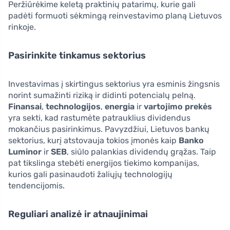
Peržiūrėkime keletą praktinių patarimų, kurie gali
padėti formuoti sėkmingą reinvestavimo planą Lietuvos
rinkoje.
Pasirinkite tinkamus sektorius
Investavimas į skirtingus sektorius yra esminis žingsnis
norint sumažinti riziką ir didinti potencialų pelną.
Finansai
,
technologijos
,
energia
ir
vartojimo prekės
yra sekti, kad rastumėte patrauklius dividendus
mokančius pasirinkimus. Pavyzdžiui, Lietuvos bankų
sektorius, kurį atstovauja tokios įmonės kaip
Banko
Luminor
ir
SEB
, siūlo palankias dividendų grąžas. Taip
pat tikslinga stebėti energijos tiekimo kompanijas,
kurios gali pasinaudoti žaliųjų technologijų
tendencijomis.
Reguliari analizė ir atnaujinimai