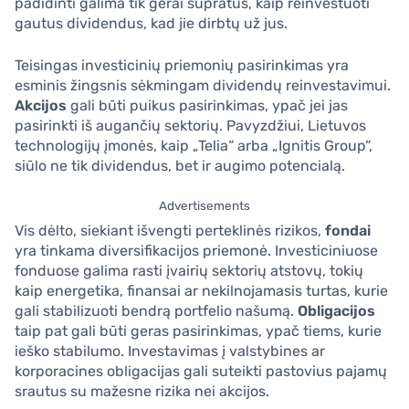
padidinti galima tik gerai supratus, kaip reinvestuoti
gautus dividendus, kad jie dirbtų už jus.
Teisingas investicinių priemonių pasirinkimas yra
esminis žingsnis sėkmingam dividendų reinvestavimui.
Akcijos
gali būti puikus pasirinkimas, ypač jei jas
pasirinkti iš augančių sektorių. Pavyzdžiui, Lietuvos
technologijų įmonės, kaip „Telia“ arba „Ignitis Group“,
siūlo ne tik dividendus, bet ir augimo potencialą.
Advertisements
Vis dėlto, siekiant išvengti perteklinės rizikos,
fondai
yra tinkama diversifikacijos priemonė. Investiciniuose
fonduose galima rasti įvairių sektorių atstovų, tokių
kaip energetika, finansai ar nekilnojamasis turtas, kurie
gali stabilizuoti bendrą portfelio našumą.
Obligacijos
taip pat gali būti geras pasirinkimas, ypač tiems, kurie
ieško stabilumo. Investavimas į valstybines ar
korporacines obligacijas gali suteikti pastovius pajamų
srautus su mažesne rizika nei akcijos.