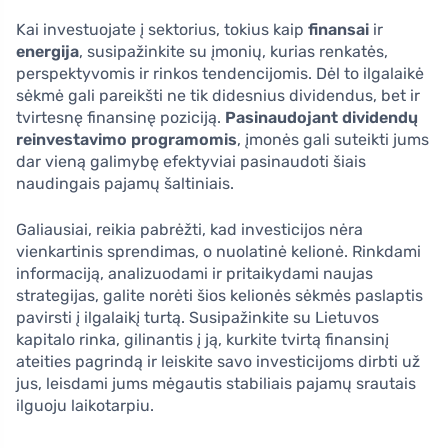
Kai investuojate į sektorius, tokius kaip
finansai
ir
energija
, susipažinkite su įmonių, kurias renkatės,
perspektyvomis ir rinkos tendencijomis. Dėl to ilgalaikė
sėkmė gali pareikšti ne tik didesnius dividendus, bet ir
tvirtesnę finansinę poziciją.
Pasinaudojant dividendų
reinvestavimo programomis
, įmonės gali suteikti jums
dar vieną galimybę efektyviai pasinaudoti šiais
naudingais pajamų šaltiniais.
Galiausiai, reikia pabrėžti, kad investicijos nėra
vienkartinis sprendimas, o nuolatinė kelionė. Rinkdami
informaciją, analizuodami ir pritaikydami naujas
strategijas, galite norėti šios kelionės sėkmės paslaptis
pavirsti į ilgalaikį turtą. Susipažinkite su Lietuvos
kapitalo rinka, gilinantis į ją, kurkite tvirtą finansinį
ateities pagrindą ir leiskite savo investicijoms dirbti už
jus, leisdami jums mėgautis stabiliais pajamų srautais
ilguoju laikotarpiu.