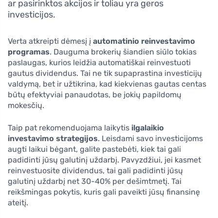
ar pasirinktos akcijos ir toliau yra geros
investicijos.
Verta atkreipti dėmesį į
automatinio reinvestavimo
programas
. Dauguma brokerių šiandien siūlo tokias
paslaugas, kurios leidžia automatiškai reinvestuoti
gautus dividendus. Tai ne tik supaprastina investicijų
valdymą, bet ir užtikrina, kad kiekvienas gautas centas
būtų efektyviai panaudotas, be jokių papildomų
mokesčių.
Taip pat rekomenduojama laikytis
ilgalaikio
investavimo strategijos
. Leisdami savo investicijoms
augti laikui bėgant, galite pastebėti, kiek tai gali
padidinti jūsų galutinį uždarbį. Pavyzdžiui, jei kasmet
reinvestuosite dividendus, tai gali padidinti jūsų
galutinį uždarbį net 30-40% per dešimtmetį. Tai
reikšmingas pokytis, kuris gali paveikti jūsų finansinę
ateitį.